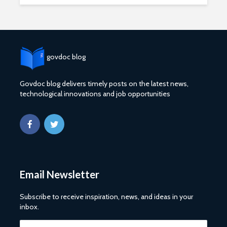
govdoc blog
Govdoc blog delivers timely posts on the latest news,
technological innovations and job opportunities
2027 1 ශ්‍රේණි‌යේ
ශ්‍රී ලංකා ග්
පාසල් ප්‍රවේශ
සේවයේ III
අයදුම්පත, නව
බඳවා ගැනී
චක්‍රලේඛ සහ කෝටා
වන තරඟ ව
මාර්ගෝපදේශ නිකුත්
2025
කර ඇත
ශ්‍රී ලංකා ග්
රාජ්‍ය, බැංකු, වෙළඳ
සේවයේ II 
Email Newsletter
සහ පුර පසළොස්වක
නිලධාරීන්
පොහොය නිවාඩු දින
කාර්යක්ෂ
සහිත ශ්‍රී ලංකා දින
කඩඉම් වි
Subscribe to receive inspiration, news, and ideas in your
දර්ශනය (2026)
2026
inbox.
2026 වර්ෂයේ
2026 පාසල