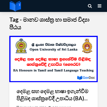
Tag - මානව ශාස්ත්‍ර හා සමාජ විද්‍යා
පීඨය
දෙමළ සහ දෙමළ භාෂා ඉගැන්වීම
පිළිබඳ ශාස්ත්‍රවේදී උපාධිය (BA)...