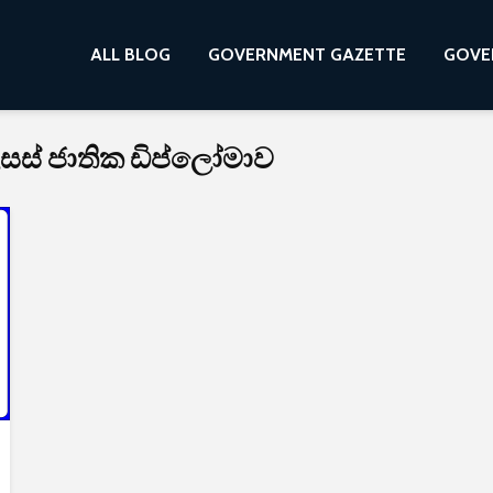
ALL BLOG
GOVERNMENT GAZETTE
GOVE
සස් ජාතික ඩිප්ලෝමාව