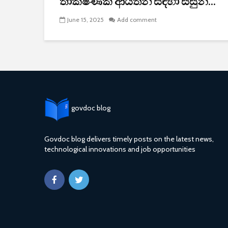
තාක්ෂණික ආයතන සඳහා සිසුන්...
June 15, 2025
Add comment
govdoc blog
Govdoc blog delivers timely posts on the latest news,
technological innovations and job opportunities