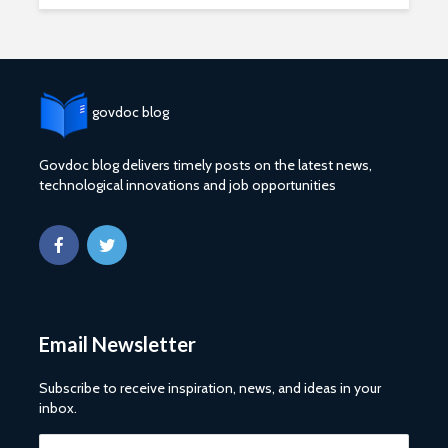
govdoc blog
Govdoc blog delivers timely posts on the latest news,
technological innovations and job opportunities
2027 1 ශ්‍රේණි‌යේ
ශ්‍රී ලංකා ග්
පාසල් ප්‍රවේශ
සේවයේ III
අයදුම්පත, නව
බඳවා ගැනී
චක්‍රලේඛ සහ කෝටා
වන තරඟ ව
මාර්ගෝපදේශ නිකුත්
2025
කර ඇත
ශ්‍රී ලංකා ග්
රාජ්‍ය, බැංකු, වෙළඳ
සේවයේ II 
Email Newsletter
සහ පුර පසළොස්වක
නිලධාරීන්
පොහොය නිවාඩු දින
කාර්යක්ෂ
සහිත ශ්‍රී ලංකා දින
කඩඉම් වි
Subscribe to receive inspiration, news, and ideas in your
දර්ශනය (2026)
2026
inbox.
2026 වර්ෂයේ
2026 පාසල