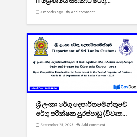
II ශ්‍රේණියේ සහකාර රේගු...
3 months ago
Add comment
ශ්‍රී ලංකා රේගු දෙපාර්තමේන්තුවේ
රේගු පරීක්ෂක පුරප්පාඩු (විවෘත...
September 25, 2023
Add comment