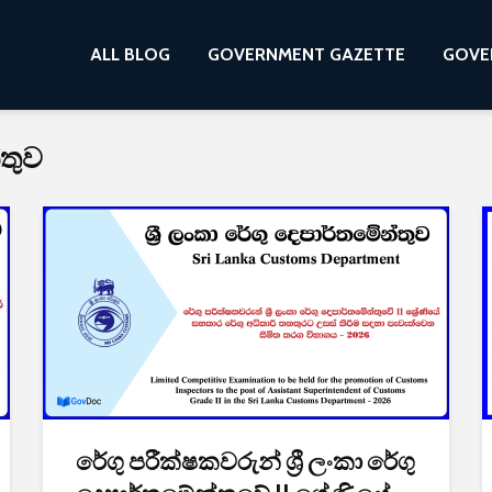
ALL BLOG
GOVERNMENT GAZETTE
GOVE
්තුව
රේගු පරීක්ෂකවරුන් ශ්‍රී ලංකා රේගු