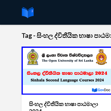
Tag - සිංහල ද්විතීයික භාෂා පාඨම
සිංහල ද්විතීයික භාෂා පාඨමාලා