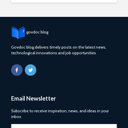
govdoc blog
Govdoc blog delivers timely posts on the latest news,
technological innovations and job opportunities
2027 1 ශ්‍රේණි‌යේ
ශ්‍රී ලංකා ග්
පාසල් ප්‍රවේශ
සේවයේ III
අයදුම්පත, නව
බඳවා ගැනී
චක්‍රලේඛ සහ කෝටා
වන තරඟ ව
මාර්ගෝපදේශ නිකුත්
2025
කර ඇත
ශ්‍රී ලංකා ග්
රාජ්‍ය, බැංකු, වෙළඳ
සේවයේ II 
Email Newsletter
සහ පුර පසළොස්වක
නිලධාරීන්
පොහොය නිවාඩු දින
කාර්යක්ෂ
සහිත ශ්‍රී ලංකා දින
කඩඉම් වි
Subscribe to receive inspiration, news, and ideas in your
දර්ශනය (2026)
2026
inbox.
2026 වර්ෂයේ
2026 පාසල