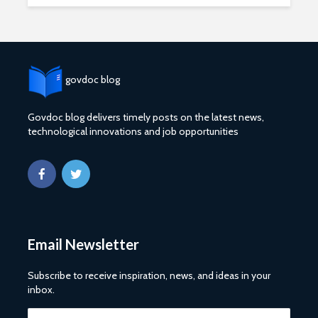
govdoc blog
Govdoc blog delivers timely posts on the latest news,
technological innovations and job opportunities
2027 1 ශ්‍රේණි‌යේ
ශ්‍රී ලංකා ග්
පාසල් ප්‍රවේශ
සේවයේ III
අයදුම්පත, නව
බඳවා ගැනී
චක්‍රලේඛ සහ කෝටා
වන තරඟ ව
මාර්ගෝපදේශ නිකුත්
2025
කර ඇත
ශ්‍රී ලංකා ග්
රාජ්‍ය, බැංකු, වෙළඳ
සේවයේ II 
Email Newsletter
සහ පුර පසළොස්වක
නිලධාරීන්
පොහොය නිවාඩු දින
කාර්යක්ෂ
සහිත ශ්‍රී ලංකා දින
කඩඉම් වි
Subscribe to receive inspiration, news, and ideas in your
දර්ශනය (2026)
2026
inbox.
2026 වර්ෂයේ
2026 පාසල