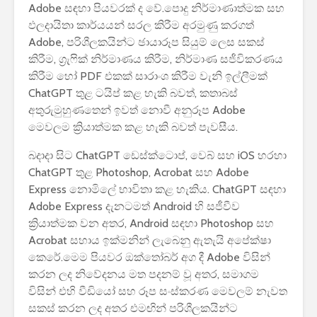
Adobe සඳහා පියවරක් ද වේ.පොදු නිර්මාණාත්මක සහ
උපාංග අතර දත්ත
ශ්‍රී ලාංකි
ඵලදායිතා කාර්යයන් සරල කිරීම අරමුණු කරගත්
මාරුවීම පහසු කරන
දෙන හදිස
නව පද්ධතියක් සඳහා
පියවර දෙස
Adobe, පරිශීලකයින්ට ඡායාරූප සියුම් ලෙස සකස්
කටයුතු කරමින් සිටී.
මාසය දක්ව
කිරීම, ග්‍රැෆික් නිර්මාණය කිරීම, නිර්මාණ සජීවිකරණය
ක්‍රියාත්
කිරීම හෝ PDF එකක් සාරාංශ කිරීම වැනි ඉල්ලීමක්
Starlink ත
ChatGPT තුළ ටයිප් කළ හැකි බවත්, කතාබස්
කරයි.
අතුරුමුහුණතෙන් ඉවත් නොවී අනුරූප Adobe
මෙවලම ක්‍රියාත්මක කළ හැකි බවත් පැවසීය.
බදාදා සිට ChatGPT ඩෙස්ක්ටොප්, වෙබ් සහ iOS හරහා
ChatGPT තුළ Photoshop, Acrobat සහ Adobe
Express නොමිලේ භාවිතා කළ හැකිය. ChatGPT සඳහා
Adobe Express දැනටමත් Android හි සජීවීව
ක්‍රියාත්මක වන අතර, Android සඳහා Photoshop සහ
Acrobat සහාය ඉක්මනින් ලැබෙනු ඇතැයි අපේක්ෂා
කෙරේ.මෙම පියවර ඔක්තෝබර් අග දී Adobe විසින්
කරන ලද නිවේදනය මත පදනම් වූ අතර, සමාගම
විසින් එහි වීඩියෝ සහ රූප සංස්කරණ මෙවලම් නැවත
සකස් කරන ලද අතර එමඟින් පරිශීලකයින්ට