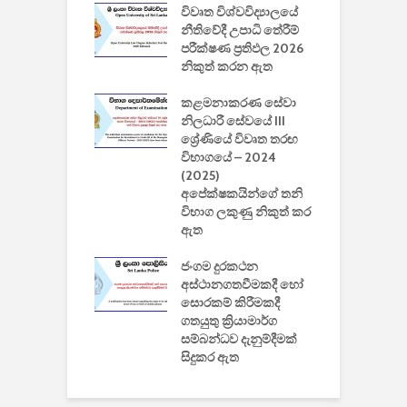
වීඩියෝ සෑදීමේ
විවෘත විශ්වවිද්‍යාලයේ
ව
වසා දැමීමත් සමඟ
නීතිවේදී උපාධි තේරීම්
ප
 ඩිස්නි
පරීක්ෂණ ප්‍රතිඵල 2026
අ
කාරිත්වය අවසන්
නිකුත් කරන ඇත
ශ
2
කළමනාකරණ සේවා
ක
වැවිලි
නිලධාරී සේවයේ III
නාකරණ
ශ්‍රේණියේ විවෘත තරඟ
H
යේ 2026/2027
විභාගයේ – 2024
න
ිසුන් ඇතුළත්
(2025)
අපේක්ෂකයින්ගේ තනි
විභාග ලකුණු නිකුත් කර
2
 සමාගමේ
ඇත
උ
් නිපදවූ ලාභම
ප
ුක් පරිගණකය
ජංගම දුරකථන
වයි
අස්ථානගතවීමකදී හෝ
සොරකම් කිරීමකදී
ගතයුතු ක්‍රියාමාර්ග
සම්බන්ධව දැනුම්දීමක්
සිදුකර ඇත