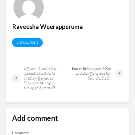
Raveesha Weerapperuma
VIEW ALL POSTS
මිලියන 1.5 කට අධික
Power BI විශාලතම 2026
ග්‍රාහකයින් සම්බන්ධ
යාවත්කාලීනය හඳුන්වා
කරමින්, ශ්‍රී ලංකාවේ
දීමට නියමිතයි.
විශාලතම 5G ජාලය
ඩයලොග් දියත් කරයි
Add comment
Comment