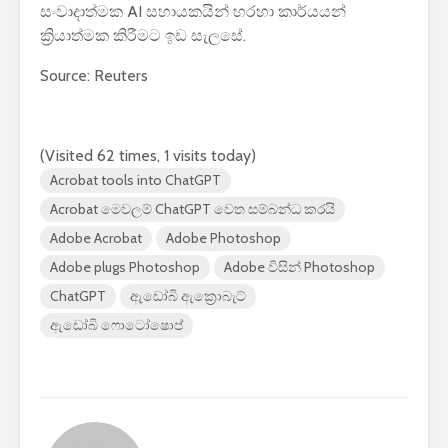
සංවාදාත්මක AI සහායකයින් හරහා කාර්යයන්
ක්‍රියාත්මක කිරීමට ඉඩ සැලසේ.
Source: Reuters
(Visited 62 times, 1 visits today)
Acrobat tools into ChatGPT
Acrobat මෙවලම් ChatGPT වෙත සම්බන්ධ කරයි
Adobe Acrobat
Adobe Photoshop
Adobe plugs Photoshop
Adobe විසින් Photoshop
ChatGPT
ඇඩෝබි ඇක්‍රොබැට්
ඇඩෝබි ෆොටෝෂොප්