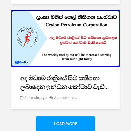
අද මධ්‍යම රාත්‍රියේ සිට සතිපතා
ලබාදෙන ඉන්ධන කෝටාව වැඩි...
5 months ago
Add comment
LOAD MORE