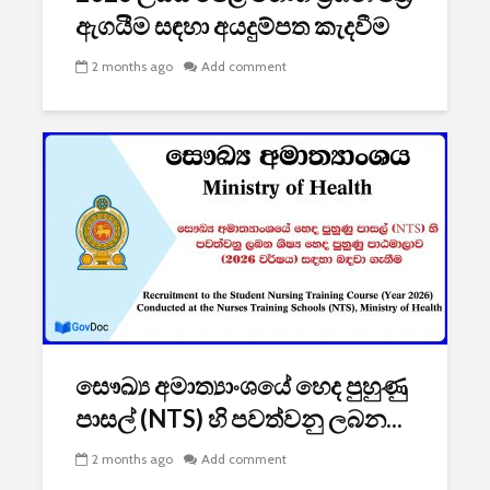
ඇගයීම සඳහා අයදුම්පත කැදවීම
2 months ago
Add comment
සෞඛ්‍ය අමාත්‍යාංශයේ හෙද පුහුණු
පාසල් (NTS) හි පවත්වනු ලබන...
2 months ago
Add comment