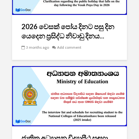
2026 වෙසක් පෝය දිනට පසු දින
යෙදෙන ප්‍රසිද්ධ නිවාඩු දිනය...
3 months ago
Add comment
ජාතික අධ්‍යාපන විද්‍යාපීඨ සඳහා