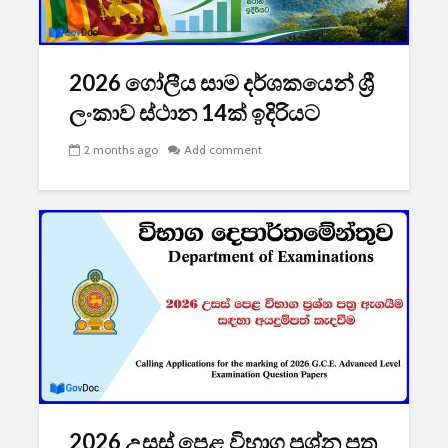
2026 යාවත්කාලීනය
තරඟකාරිත
හඳුන්වා දීමට
උණුසුම් ව
නියමිතයි.
බැවින් Sa
2026 ගෝලීය සාම දර්ශ­ක­යෙන් ශ්‍රී
සමාගම පළම
නැමීමේ ද
ලංකාව ස්ථාන 14ක් ඉදි­රි­යට
එළිදක්වයි.
2 months ago
Add comment
2026 උසස් පෙළ විභාග ප්‍රශ්න පත්‍ර