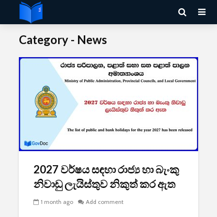
Category - News
2027 වර්ෂය සඳහා රාජ්‍ය හා බැංකු
නිවාඩු ලැයිස්තුව නිකුත් කර ඇත
1 month ago
Add comment