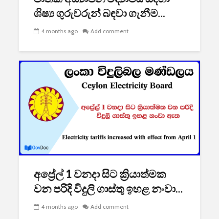
ශිෂ්‍ය ගුරුවරුන් බඳවා ගැනීම...
4 months ago
Add comment
අප්‍රේල් 1 වනදා සිට ක්‍රියාත්මක
වන පරිදි විදුලි ගාස්තු ඉහළ නංවා...
4 months ago
Add comment