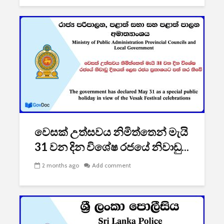
වෙසක් උත්සවය නිමිත්තෙන් මැයි
31 වන දින විශේෂ රජයේ නිවාඩු...
2 months ago
Add comment