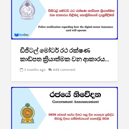
ඩිජිටල් මෝටර් රථ රක්ෂණ
කාඩ්පත ක්‍රියාත්මක වන ආකාරය...
3 months ago
Add comment