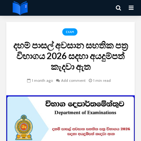
EXAM
දහම් පාසල් අවසාන සහතික පත්‍ර
විභාගය 2026 සදහා අයදුම්පත්
කැදවා ඇත
1 month ago
Add comment
1 min read