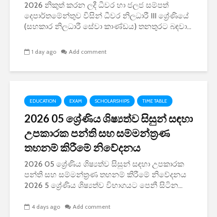
2026 නිකුත් කරන ලදී ධීවර හා ජලජ සම්පත්
දෙපාර්තමේන්තුව විසින් ධීවර නිලධාරී III ශ්‍රේණියේ
(සහකාර නිලධාරී සේවා කාණ්ඩය) තනතුරට බඳවා...
1 day ago
Add comment
EDUCATION
EXAM
SCHOLARSHIPS
TIME TABLE
2026 05 ශ්‍රේණිය ශිෂ්‍යත්ව සිසුන් සඳහා
උපකාරක පන්ති සහ සම්මන්ත්‍රණ
තහනම් කිරීමේ නිවේදනය
2026 05 ශ්‍රේණිය ශිෂ්‍යත්ව සිසුන් සඳහා උපකාරක
පන්ති සහ සම්මන්ත්‍රණ තහනම් කිරීමේ නිවේදනය
2026 5 ශ්‍රේණිය ශිෂ්‍යත්ව විභාගයට පෙනී සිටින...
4 days ago
Add comment