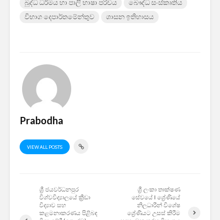
බුද්ධ ධර්මය හා පාලි භාෂා පරිචය
බෞද්ධ සංස්කෘතිය
විභාග දෙපාර්තමේන්තුව
ශාසන ඉතිහාසය
Prabodha
VIEW ALL POSTS
ශ්‍රී ජයවර්ධනපුර
ශ්‍රී ලංකා තාක්ෂණ
විශ්වවිද්‍යාලයේ ක්‍රීඩා
සේවයේ I ශ්‍රේණියේ
විද්‍යාව සහ
නිලධාරීන් විශේෂ
කළමනාකරණය පිළිබඳ
ශ්‍රේණියට උසස් කිරීම