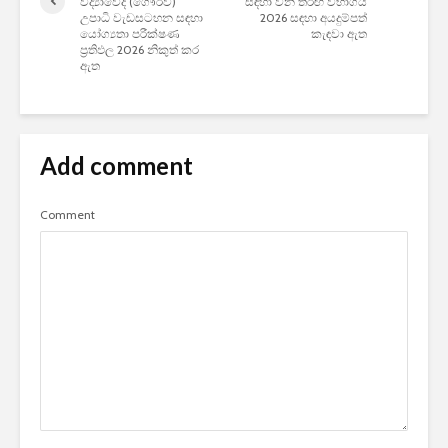
විද්‍යාවේදී (ගෞරව)
සඳහා වන තරඟ විභාගය
උපාධි වැඩසටහන සඳහා
2026 සඳහා අයදුම්පත්
යෝග්‍යතා පරීක්ෂණ
කැඳවා ඇත
ප්‍රතිඵල 2026 නිකුත් කර
ඇත
Add comment
Comment