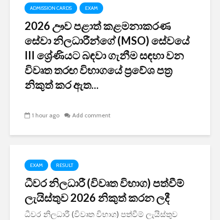
ADMISSION CARDS
EXAM
2026 ඌව පළාත් කළමනාකරණ
සේවා නිලධාරීන්ගේ (MSO) සේවයේ
III ශ්‍රේණියට බඳවා ගැනීම සඳහා වන
විවෘත තරඟ විභාගයේ ප්‍රවේශ පත්‍ර
නිකුත් කර ඇත...
1 hour ago
Add comment
EXAM
RESULT
ධීවර නිලධාරී (විවෘත විභාග) පත්වීම්
ලැයිස්තුව 2026 නිකුත් කරන ලදී
ධීවර නිලධාරී (විවෘත විභාග) පත්වීම් ලැයිස්තුව