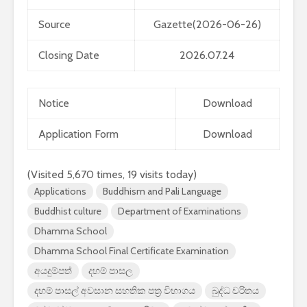
2026 යාවත්කාලීනය
තරඟකාරිත
Source
Gazette(2026-06-26)
හඳුන්වා දීමට
උණුසුම් ව
නියමිතයි.
බැවින් Sa
සමාගම පළම
Closing Date
2026.07.24
නැමීමේ ද
එළිදක්වයි.
Notice
Download
Application Form
Download
(Visited 5,670 times, 19 visits today)
Applications
Buddhism and Pali Language
Buddhist culture
Department of Examinations
Dhamma School
Dhamma School Final Certificate Examination
අයදුම්පත්
දහම් පාසල
දහම් පාසල් අවසාන සහතික පත්‍ර විභාගය
බුද්ධ චරිතය