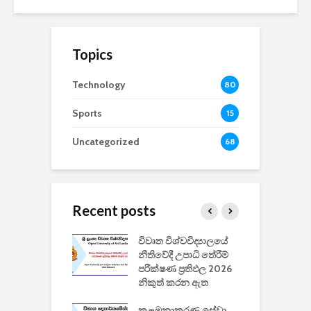
Topics
Technology
80
Sports
15
Uncategorized
68
Recent posts
වීඩියෝ සෑදීමේ
විවෘත විශ්වවිද්‍යාලයේ
ව
වසා දැමීමත් සමඟ
නීතිවේදී උපාධි තේරීම්
ප
 ඩිස්නි
පරීක්ෂණ ප්‍රතිඵල 2026
අ
කාරිත්වය අවසන්
නිකුත් කරන ඇත
ශ
2
කළමනාකරණ සේවා
ක