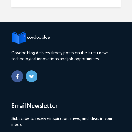
govdoc blog
Govdoc blog delivers timely posts on the latest news,
2027 1 ශ්‍රේණි‌යේ
ශ්‍රී ලංකා ග්
technological innovations and job opportunities
පාසල් ප්‍රවේශ
සේවයේ III
අයදුම්පත, නව
බඳවා ගැනී
චක්‍රලේඛ සහ කෝටා
වන තරඟ ව
මාර්ගෝපදේශ නිකුත්
2025
කර ඇත
ශ්‍රී ලංකා ග්
රාජ්‍ය, බැංකු, වෙළඳ
සේවයේ II 
සහ පුර පසළොස්වක
නිලධාරීන්
Email Newsletter
පොහොය නිවාඩු දින
කාර්යක්ෂ
සහිත ශ්‍රී ලංකා දින
කඩඉම් වි
Subscribe to receive inspiration, news, and ideas in your
දර්ශනය (2026)
2026
inbox.
2026 වර්ෂයේ
2026 පාසල