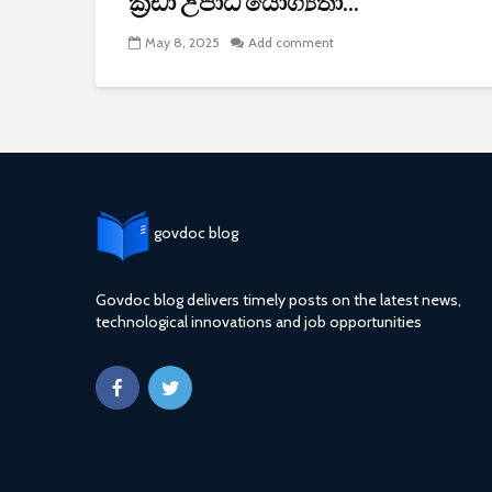
ක්‍රීඩා උපාධි යෝග්‍යතා...
May 8, 2025
Add comment
govdoc blog
Govdoc blog delivers timely posts on the latest news,
technological innovations and job opportunities