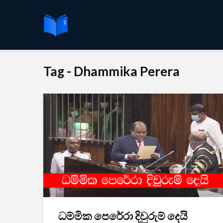
Tag - Dhammika Perera
ධම්මික පෙරේරා දිවුරුම් දෙයි