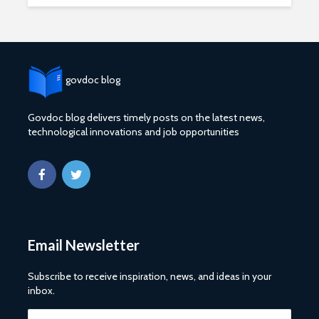
govdoc blog
Govdoc blog delivers timely posts on the latest news,
technological innovations and job opportunities
2027 1 ශ්‍රේණි‌යේ
ශ්‍රී ලංකා ග්
පාසල් ප්‍රවේශ
සේවයේ III
අයදුම්පත, නව
බඳවා ගැනී
චක්‍රලේඛ සහ කෝටා
වන තරඟ ව
මාර්ගෝපදේශ නිකුත්
2025
කර ඇත
ශ්‍රී ලංකා ග්
රාජ්‍ය, බැංකු, වෙළඳ
සේවයේ II 
Email Newsletter
සහ පුර පසළොස්වක
නිලධාරීන්
පොහොය නිවාඩු දින
කාර්යක්ෂ
සහිත ශ්‍රී ලංකා දින
කඩඉම් වි
Subscribe to receive inspiration, news, and ideas in your
දර්ශනය (2026)
2026
inbox.
2026 වර්ෂයේ
2026 පාසල