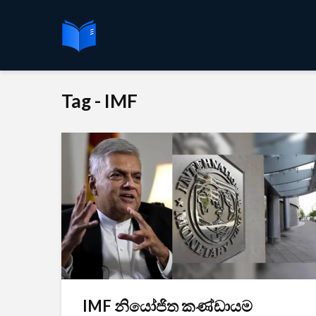
Tag - IMF
IMF නියෝජිත කණ්ඩායම