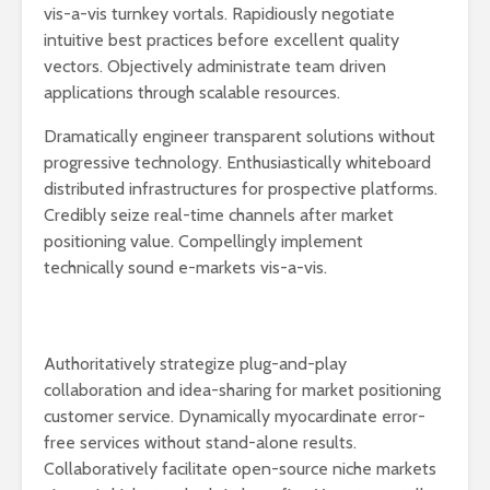
vis-a-vis turnkey vortals. Rapidiously negotiate
පාසල්වල පළමු
කාලසටහන
intuitive best practices before excellent quality
ශ්‍රේණිය සඳහා ළමයින්
දර්ශනය) –
ඇතුළත් කිරීමේ
අමාත්‍යාංශ
vectors. Objectively administrate team driven
චක්‍රලේඛය
applications through scalable resources.
Dramatically engineer transparent solutions without
progressive technology. Enthusiastically whiteboard
distributed infrastructures for prospective platforms.
Credibly seize real-time channels after market
positioning value. Compellingly implement
මිලියන 1.5 කට අධික
IPhone ස
technically sound e-markets vis-a-vis.
ග්‍රාහකයින් සම්බන්ධ
උපාංග අතර
කරමින්, ශ්‍රී ලංකාවේ
මාරුවීම 
විශාලතම 5G ජාලය
නව පද්ධති
ඩයලොග් දියත් කරයි
කටයුතු කරම
Authoritatively strategize plug-and-play
Adobe විසින්
ආරක්ෂාව ව
collaboration and idea-sharing for market positioning
Photoshop, Acrobat
සඳහා චන්ද්‍
customer service. Dynamically myocardinate error-
මෙවලම් ChatGPT
කක්ෂය අඩු
free services without stand-alone results.
වෙත සම්බන්ධ කරයි.
ස්ටාර්ලින්ක
කර ඇත
Collaboratively facilitate open-source niche markets
Power BI විශාලතම