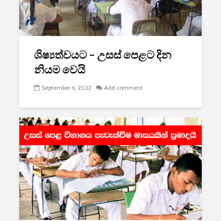
2026 යාවත්කාලීනය
තරඟකාරිත
හඳුන්වා දීමට
උණුසුම් ව
නියමිතයි.
බැවින් Sa
සමාගම පළම
නැමීමේ ද
ශිෂ්‍යත්වයට – උසස් පෙළට දින
එළිදක්වයි.
නියම වෙයි
September 6, 2022
Add comment