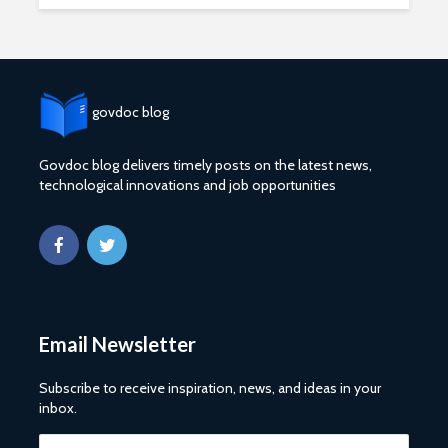
govdoc blog
Govdoc blog delivers timely posts on the latest news,
technological innovations and job opportunities
2027 1 ශ්‍රේණි‌යේ
ශ්‍රී ලංකා ග්
පාසල් ප්‍රවේශ
සේවයේ III
අයදුම්පත, නව
බඳවා ගැනී
චක්‍රලේඛ සහ කෝටා
වන තරඟ ව
මාර්ගෝපදේශ නිකුත්
2025
කර ඇත
ශ්‍රී ලංකා ග්
රාජ්‍ය, බැංකු, වෙළඳ
සේවයේ II 
Email Newsletter
සහ පුර පසළොස්වක
නිලධාරීන්
පොහොය නිවාඩු දින
කාර්යක්ෂ
සහිත ශ්‍රී ලංකා දින
කඩඉම් වි
Subscribe to receive inspiration, news, and ideas in your
දර්ශනය (2026)
2026
inbox.
2026 වර්ෂයේ
2026 පාසල