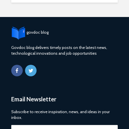
govdoc blog
Govdoc blog delivers timely posts on the latest news,
technological innovations and job opportunities
2027 1 ශ්‍රේණි‌යේ
ශ්‍රී ලංකා ග්
පාසල් ප්‍රවේශ
සේවයේ III
අයදුම්පත, නව
බඳවා ගැනී
චක්‍රලේඛ සහ කෝටා
වන තරඟ ව
මාර්ගෝපදේශ නිකුත්
2025
කර ඇත
ශ්‍රී ලංකා ග්
රාජ්‍ය, බැංකු, වෙළඳ
සේවයේ II 
Email Newsletter
සහ පුර පසළොස්වක
නිලධාරීන්
පොහොය නිවාඩු දින
කාර්යක්ෂ
සහිත ශ්‍රී ලංකා දින
කඩඉම් වි
Subscribe to receive inspiration, news, and ideas in your
දර්ශනය (2026)
2026
inbox.
2026 වර්ෂයේ
2026 පාසල