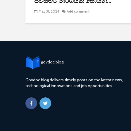
පිවිසීමට මාර්ගයක් සොයන...
May 31, 2024
Add comment
govdoc blog
Govdoc blog delivers timely posts on the latest news,
technological innovations and job opportunities