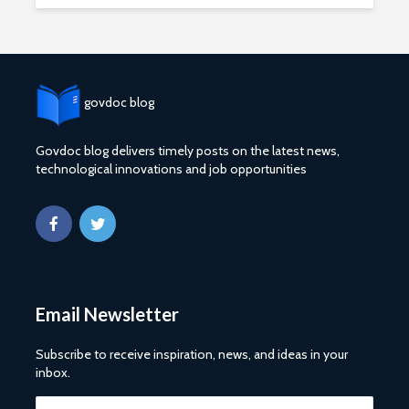
govdoc blog
Govdoc blog delivers timely posts on the latest news,
technological innovations and job opportunities
2027 1 ශ්‍රේණි‌යේ
ශ්‍රී ලංකා ග්
පාසල් ප්‍රවේශ
සේවයේ III
අයදුම්පත, නව
බඳවා ගැනී
චක්‍රලේඛ සහ කෝටා
වන තරඟ ව
මාර්ගෝපදේශ නිකුත්
2025
කර ඇත
ශ්‍රී ලංකා ග්
රාජ්‍ය, බැංකු, වෙළඳ
සේවයේ II 
Email Newsletter
සහ පුර පසළොස්වක
නිලධාරීන්
පොහොය නිවාඩු දින
කාර්යක්ෂ
සහිත ශ්‍රී ලංකා දින
කඩඉම් වි
Subscribe to receive inspiration, news, and ideas in your
දර්ශනය (2026)
2026
inbox.
2026 වර්ෂයේ
2026 පාසල