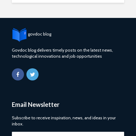
govdoc blog
Govdoc blog delivers timely posts on the latest news,
technological innovations and job opportunities
2027 1 ශ්‍රේණි‌යේ
ශ්‍රී ලංකා ග්
පාසල් ප්‍රවේශ
සේවයේ III
අයදුම්පත, නව
බඳවා ගැනී
චක්‍රලේඛ සහ කෝටා
වන තරඟ ව
මාර්ගෝපදේශ නිකුත්
2025
කර ඇත
ශ්‍රී ලංකා ග්
රාජ්‍ය, බැංකු, වෙළඳ
සේවයේ II 
Email Newsletter
සහ පුර පසළොස්වක
නිලධාරීන්
පොහොය නිවාඩු දින
කාර්යක්ෂ
සහිත ශ්‍රී ලංකා දින
කඩඉම් වි
Subscribe to receive inspiration, news, and ideas in your
දර්ශනය (2026)
2026
inbox.
2026 වර්ෂයේ
2026 පාසල