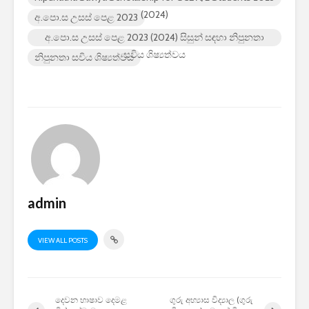
2026 යාවත්කාලීනය
තරඟකාරි
(2024)
අ.පො.ස උසස් පෙළ 2023
හඳුන්වා දීමට
උණුසුම් 
අ.පො.ස උසස් පෙළ 2023 (2024) සිසුන් සඳහා නිපුනතා
නියමිතයි.
බැවින් S
සමාගම පළ
සවිය ශිෂ්‍යත්වය
නිපුනතා සවිය ශිෂ්‍යත්වය
නැමීමේ 
එළිදක්වයි
admin
VIEW ALL POSTS
දෙවන භාෂාව දෙමළ
ගුරු අභ්‍යාස විද්‍යාල (ගුරු