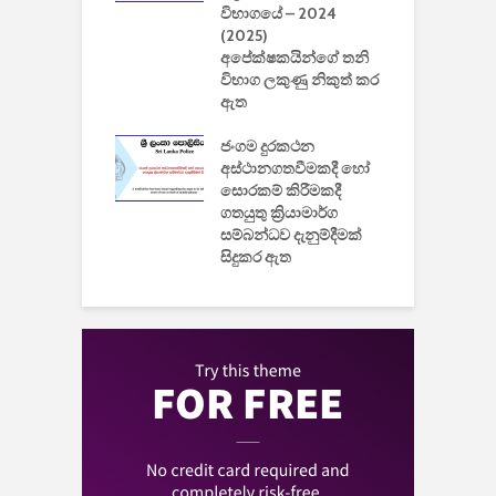
යේ 2026/2027
විභාගයේ – 2024
න
ිසුන් ඇතුළත්
(2025)
අපේක්ෂකයින්ගේ තනි
විභාග ලකුණු නිකුත් කර
2
 සමාගමේ
ඇත
උ
් නිපදවූ ලාභම
ප
ුක් පරිගණකය
ජංගම දුරකථන
වයි
අස්ථානගතවීමකදී හෝ
සොරකම් කිරීමකදී
ගතයුතු ක්‍රියාමාර්ග
සම්බන්ධව දැනුම්දීමක්
සිදුකර ඇත