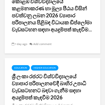
කොළඹ විශ්වවිද්‍යාලයේ
කළමනාකරණ හා මූල්‍ය පීඨය විසින්
පවත්වනු ලබන 2026 ව්‍යාපාර
පරිපාලනය පිළිබඳ විධායක ඩිප්ලෝමා
වැඩසටහන සඳහා අයදුම්පත් කැඳවීම...
1 day ago
Add comment
EDUCATION
HIGHER EDUCATION
ශ්‍රී ලංකා රජරට විශ්වවිද්‍යාලයේ
ව්‍යාපාර පරිපාලනවේදී බාහිර උපාධි
වැඩසටහනට බඳවා ගැනීම සඳහා
අයදුම්පත් කැඳවීම 2026