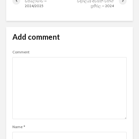
ඩිප්ලෝමාව –
විද්‍යාලය) අවසන් විභාග
2024/2025
ප්‍රතිඵල – 2024
Add comment
Comment
Name
*