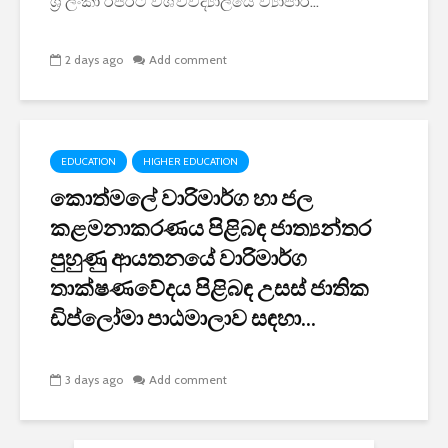
ශ්‍රී ලංකා රජරට විශ්වවිද්‍යාලයේ ව්‍යාපාර...
2 days ago
Add comment
EDUCATION
HIGHER EDUCATION
කොත්මලේ වාරිමාර්ග හා ජල
කළමනාකරණය පිළිබඳ ජාත්‍යන්තර
පුහුණු ආයතනයේ වාරිමාර්ග
තාක්ෂණවේදය පිළිබඳ උසස් ජාතික
ඩිප්ලෝමා පාඨමාලාව සඳහා...
3 days ago
Add comment