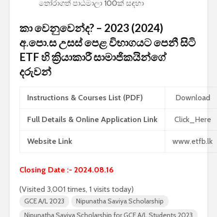
තෝරාගත් පාඨමාලා 100ක් සඳහා
පාසල්වල පළමු
කාලසටහ
ශ්‍රේණිය සඳහා ළමයින්
දර්ශනය) 
කා වෙනුවෙන්ද? – 2023 (2024)
ඇතුළත් කිරීමේ
අමාත්‍යා
චක්‍රලේඛය
අ.පො.ස උසස් පෙළ විභාගයට පෙනී සිටි
ETF හි ක්‍රියාකාරී සාමාජිකයින්ගේ
දරුවන්
Instructions & Courses List (PDF)
Download
මිලියන 1.5 කට අධික
IPhone 
ග්‍රාහකයින් සම්බන්ධ
උපාංග අත
Full Details & Online Application Link
Click_Here
කරමින්, ශ්‍රී ලංකාවේ
මාරුවීම
විශාලතම 5G ජාලය
නව පද්ධත
Website Link
www.etfb.lk
ඩයලොග් දියත් කරයි
කටයුතු කර
Adobe විසින්
ආරක්ෂාව 
Closing Date :- 2024.08.16
Photoshop, Acrobat
සඳහා චන්ද්
මෙවලම් ChatGPT
කක්ෂය අඩ
(Visited 3,001 times, 1 visits today)
වෙත සම්බන්ධ කරයි.
ස්ටාර්ලින
GCE A/L 2023
Nipunatha Saviya Scholarship
කර ඇත
Nipunatha Saviya Scholarship for GCE A/L Students 2023
Power BI විශාලතම