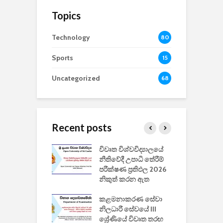
Topics
Technology
80
Sports
15
Uncategorized
68
Recent posts
වීඩියෝ සෑදීමේ
විවෘත විශ්වවිද්‍යාලයේ
ව
වසා දැමීමත් සමඟ
නීතිවේදී උපාධි තේරීම්
ප
 ඩිස්නි
පරීක්ෂණ ප්‍රතිඵල 2026
අ
කාරිත්වය අවසන්
නිකුත් කරන ඇත
ශ
2
කළමනාකරණ සේවා
ක
වැවිලි
නිලධාරී සේවයේ III
නාකරණ
ශ්‍රේණියේ විවෘත තරඟ
H