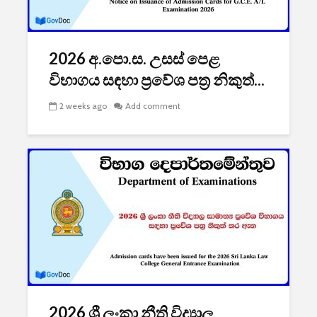
2026 යාවත්කාලීනය
තරඟකාරිත
හඳුන්වා දීමට
උණුසුම් ව
නියමිතයි.
බැවින් Sa
2026 අ.පො.ස. උසස් පෙළ
සමාගම පළම
නැමීමේ ද
විභාගය සඳහා ප්‍රවේශ පත්‍ර නිකුත්...
එළිදක්වයි.
2 weeks ago
Add comment
2026 ශ්‍රී ලංකා නීති විද්‍යාල