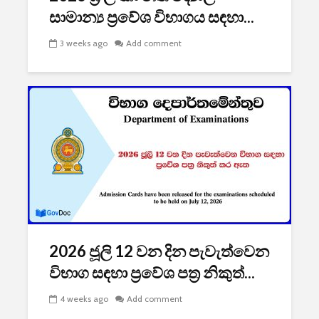
සාමාන්‍ය ප්‍රවේශ විභාගය සඳහා...
3 weeks ago
Add comment
2026 ජූලි 12 වන දින පැවැත්වෙන
විභාග සඳහා ප්‍රවේශ පත්‍ර නිකුත්...
4 weeks ago
Add comment