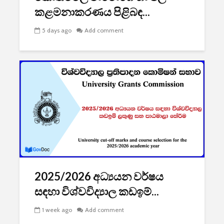
කළමනාකරණය පිළිබඳ...
5 days ago
Add comment
2025/2026 අධ්‍යයන වර්ෂය
සඳහා විශ්වවිද්‍යාල කඩඉම්...
1 week ago
Add comment