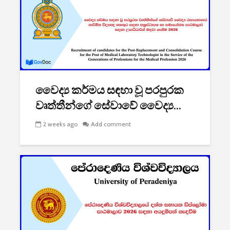
වෛද්‍ය කර්මය සඳහා වූ පරපුරක
වෘත්තීන්ගේ සේවාවේ වෛද්‍ය...
2 weeks ago
Add comment