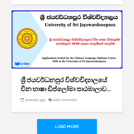
ශ්‍රී ජයවර්ධනපුර විශ්වවිද්‍යාලයේ
චීන භාෂා ඩිප්ලෝමා පාඨමාලාව...
4 weeks ago
Add comment
LOAD MORE