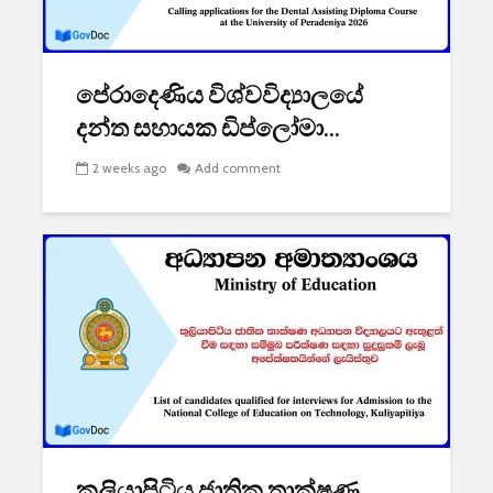
පේරාදෙණිය විශ්වවිද්‍යාලයේ
දන්ත සහායක ඩිප්ලෝමා...
2 weeks ago
Add comment
කුලියාපිටිය ජාතික තාක්ෂණ