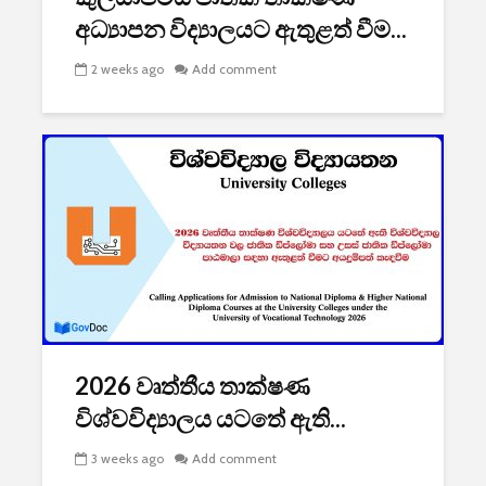
අධ්‍යාපන විද්‍යාලයට ඇතුළත් වීම...
2 weeks ago
Add comment
2026 වෘත්තීය තාක්ෂණ
විශ්වවිද්‍යාලය යටතේ ඇති...
3 weeks ago
Add comment