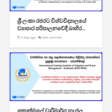
2026 යාවත්කාලීනය
තරඟකාරිත
හඳුන්වා දීමට
උණුසුම් ව
නියමිතයි.
බැවින් Sa
ශ්‍රී ලංකා රජරට විශ්වවිද්‍යාලයේ
සමාගම පළම
නැමීමේ ද
ව්‍යාපාර පරිපාලනවේදී බාහිර...
එළිදක්වයි.
4 days ago
Add comment
කොත්මලේ වාරිමාර්ග හා ජල