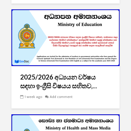
2025/2026 අධ්‍යයන වර්ෂය
සඳහා ඉංග්‍රීසි විෂයය සහිතව,...
1 week ago
Add comment