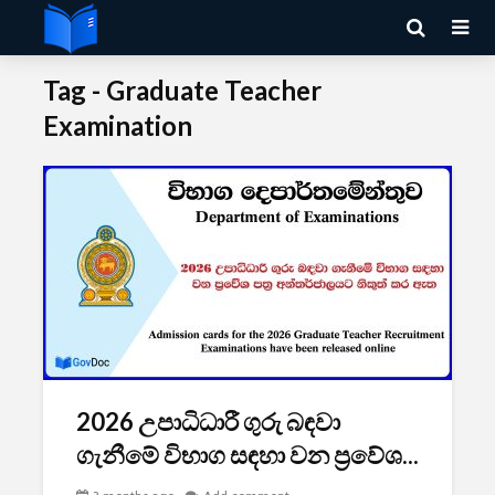
Tag - Graduate Teacher
Examination
2026 උපාධිධාරී ගුරු බඳවා
ගැනීමේ විභාග සඳහා වන ප්‍රවේශ...