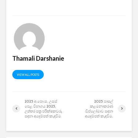
2026 යාවත්කාලීනය
තරඟකාරිත
හඳුන්වා දීමට
උණුසුම් ව
නියමිතයි.
බැවින් Sa
සමාගම පළම
නැමීමේ ද
එළිදක්වයි.
Thamali Darshanie
VIEW ALL POSTS
2025 අ.පො.ස. උසස්
2025 පාසල්
පෙළ විභාගය 2025,
කළමනාකරණ
උත්තර පත්‍ර පරීක්ෂකවරු
ඩිප්ලෝමාව සඳහා
සඳහා අයදුම්පත් කැඳවීම
අයදුම්පත් කැඳවීම.