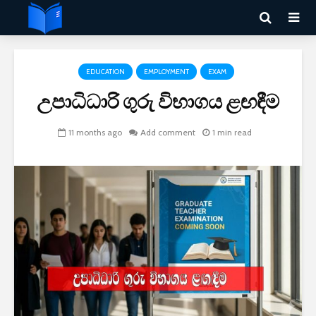
EDUCATION
EMPLOYMENT
EXAM
උපාධිධාරි ගුරු විභාගය ළඟඳීම
11 months ago
Add comment
1 min read