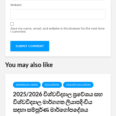
Website
Save my name, email, and website in this browser for the next time
I comment.
You may also like
ADMISSION CARDS
EDUCATION
HIGHER EDUCATION
2025/2026 විශ්වවිද්‍යාල ප්‍රවේශය සහ
විශ්වවිද්‍යාල මාර්ගගත ලියාපදිංචිය
සඳහා සම්පූර්ණ මාර්ගෝපදේශය