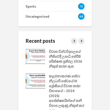
Sports
15
Uncategorized
68
Recent posts
වීඩියෝ සෑදීමේ
විවෘත විශ්වවිද්‍යාලයේ
ව
වසා දැමීමත් සමඟ
නීතිවේදී උපාධි තේරීම්
ප
 ඩිස්නි
පරීක්ෂණ ප්‍රතිඵල 2026
අ
කාරිත්වය අවසන්
නිකුත් කරන ඇත
ශ
2
කළමනාකරණ සේවා
ක
වැවිලි
නිලධාරී සේවයේ III
නාකරණ
ශ්‍රේණියේ විවෘත තරඟ
H
යේ 2026/2027
විභාගයේ – 2024
න
ිසුන් ඇතුළත්
(2025)
අපේක්ෂකයින්ගේ තනි
විභාග ලකුණු නිකුත් කර
2