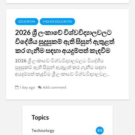
EDUCATION
HIGHER EDUCATION
2026 ශ්‍රී ලංකාවේ විශ්වවිද්‍යාලවලට
විදේශීය සුදුසුකම් ඇති සිසුන් ඇතුළත්
කර ගැනීම සඳහා අයදුම්පත් කැඳවීම
2026 ශ්‍රී ලංකාවේ විශ්වවිද්‍යාලවලට විදේශීය
සුදුසුකම් ඇති සිසුන් ඇතුළත් කර ගැනීම සඳහා
අයදුම්පත් කැඳවීම ශ්‍රී ලංකාවේ විශ්වවිද්‍යාලවල...
1 day ago
Add comment
Topics
Technology
80