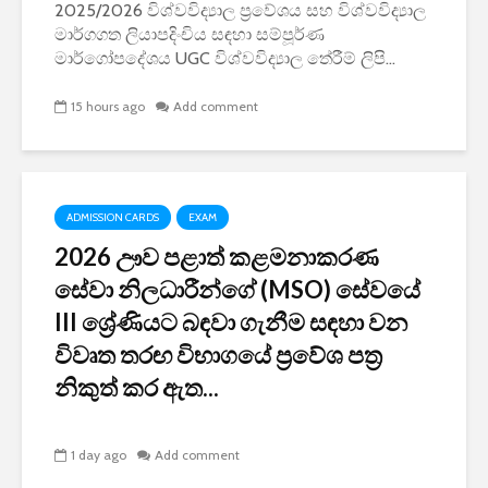
2025/2026 විශ්වවිද්‍යාල ප්‍රවේශය සහ විශ්වවිද්‍යාල
මාර්ගගත ලියාපදිංචිය සඳහා සම්පූර්ණ
මාර්ගෝපදේශය UGC විශ්වවිද්‍යාල තේරීම් ලිපි...
15 hours ago
Add comment
ADMISSION CARDS
EXAM
2026 ඌව පළාත් කළමනාකරණ
සේවා නිලධාරීන්ගේ (MSO) සේවයේ
III ශ්‍රේණියට බඳවා ගැනීම සඳහා වන
විවෘත තරඟ විභාගයේ ප්‍රවේශ පත්‍ර
නිකුත් කර ඇත...
1 day ago
Add comment