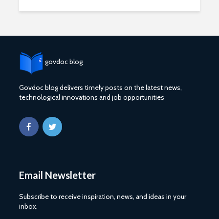
govdoc blog
Govdoc blog delivers timely posts on the latest news,
2027 1 ශ්‍රේණි‌යේ
ශ්‍රී ලංකා ග්
technological innovations and job opportunities
පාසල් ප්‍රවේශ
සේවයේ III
අයදුම්පත, නව
බඳවා ගැනී
චක්‍රලේඛ සහ කෝටා
වන තරඟ ව
මාර්ගෝපදේශ නිකුත්
2025
කර ඇත
ශ්‍රී ලංකා ග්
රාජ්‍ය, බැංකු, වෙළඳ
සේවයේ II 
සහ පුර පසළොස්වක
නිලධාරීන්
Email Newsletter
පොහොය නිවාඩු දින
කාර්යක්ෂ
සහිත ශ්‍රී ලංකා දින
කඩඉම් වි
Subscribe to receive inspiration, news, and ideas in your
දර්ශනය (2026)
2026
inbox.
2026 වර්ෂයේ
2026 පාසල