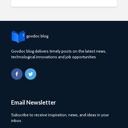
govdoc blog
Govdoc blog delivers timely posts on the latest news,
2027 1 ශ්‍රේණි‌යේ
ශ්‍රී ලංකා ග්
technological innovations and job opportunities
පාසල් ප්‍රවේශ
සේවයේ III
අයදුම්පත, නව
බඳවා ගැනී
චක්‍රලේඛ සහ කෝටා
වන තරඟ ව
මාර්ගෝපදේශ නිකුත්
2025
කර ඇත
ශ්‍රී ලංකා ග්
රාජ්‍ය, බැංකු, වෙළඳ
සේවයේ II 
සහ පුර පසළොස්වක
නිලධාරීන්
Email Newsletter
පොහොය නිවාඩු දින
කාර්යක්ෂ
සහිත ශ්‍රී ලංකා දින
කඩඉම් වි
Subscribe to receive inspiration, news, and ideas in your
දර්ශනය (2026)
2026
inbox.
2026 වර්ෂයේ
2026 පාසල