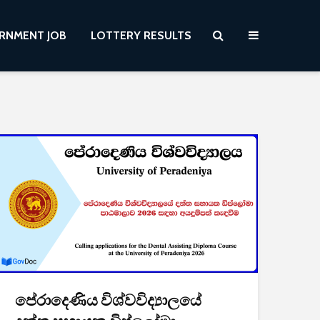
RNMENT JOB
LOTTERY RESULTS
පේරාදෙණිය විශ්වවිද්‍යාලයේ