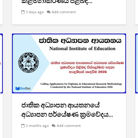
කළමනාකරණය පිළිබඳ...
3 days ago
Add comment
ජාතික අධ්‍යාපන ආයතනයේ
අධ්‍යාපන පර්යේෂණ ක්‍රමවේදය...
2 months ago
Add comment