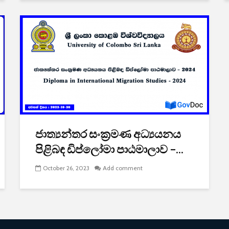
ජාත්‍යන්තර සංක්‍රමණ අධ්‍යයනය
පිළිබඳ ඩිප්ලෝමා පාඨමාලාව –...
October 26, 2023
Add comment