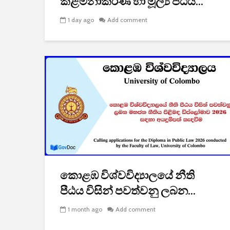
කළමනාකරණ හා මූල්‍ය පීඨය...
1 day ago
Add comment
කොළඹ විශ්වවිද්‍යාලයේ නීති
පීඨය විසින් පවත්වනු ලබන...
1 month ago
Add comment