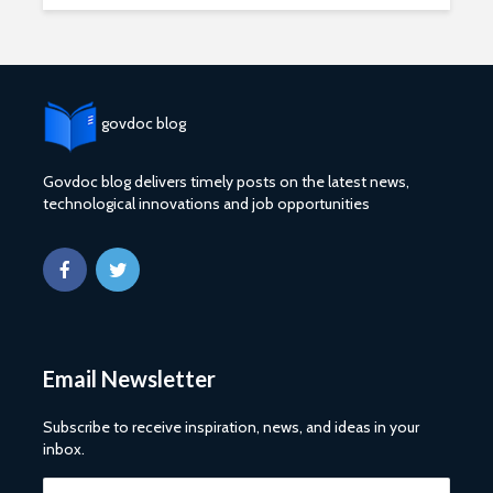
govdoc blog
Govdoc blog delivers timely posts on the latest news,
technological innovations and job opportunities
2027 1 ශ්‍රේණි‌යේ
ශ්‍රී ලංකා ග්
පාසල් ප්‍රවේශ
සේවයේ III
අයදුම්පත, නව
බඳවා ගැනී
චක්‍රලේඛ සහ කෝටා
වන තරඟ ව
මාර්ගෝපදේශ නිකුත්
2025
කර ඇත
ශ්‍රී ලංකා ග්
රාජ්‍ය, බැංකු, වෙළඳ
සේවයේ II 
Email Newsletter
සහ පුර පසළොස්වක
නිලධාරීන්
පොහොය නිවාඩු දින
කාර්යක්ෂ
සහිත ශ්‍රී ලංකා දින
කඩඉම් වි
Subscribe to receive inspiration, news, and ideas in your
දර්ශනය (2026)
2026
inbox.
2026 වර්ෂයේ
2026 පාසල