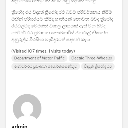
බලාපොරොත්තු වන බවයි ඔහු සඳහන් කළේ.
පාසල්වල පළමු
කාලසටහන
ශ්‍රේණිය සඳහා ළමයින්
දර්ශනය) –
ත්‍රීරෝද රථ විද්‍යුත් ත්‍රිරෝද රථ බවට පරිවර්තනය කිරීම
ඇතුළත් කිරීමේ
අමාත්‍යාංශ
මඟින් පරිසරයට කිසිදු හානියක් නොවන බවද ත්‍රීරෝද
චක්‍රලේඛය
රථවලටද මෙමගින් විශාල ලාභයක් ඇති වන බවද
මෝටර් රථ ප්‍රවාහන කොමසාරිස් ජනරාල් නිශාන්ත
අනුරුද්ධ වීරසිංහ වැඩිදුරටත් සඳහන් කළා.
(Visited 107 times, 1 visits today)
Department of Motor Traffic
Electric Three-Wheeler
මිලියන 1.5 කට අධික
IPhone ස
මෝටර් රථ ප්‍රවාහන දෙපාර්තමේන්තුව
විද්‍යුත් ත්‍රිරෝද රථ
ග්‍රාහකයින් සම්බන්ධ
උපාංග අතර
කරමින්, ශ්‍රී ලංකාවේ
මාරුවීම 
විශාලතම 5G ජාලය
නව පද්ධති
ඩයලොග් දියත් කරයි
කටයුතු කරම
Adobe විසින්
ආරක්ෂාව ව
Photoshop, Acrobat
සඳහා චන්ද්‍
මෙවලම් ChatGPT
කක්ෂය අඩු
වෙත සම්බන්ධ කරයි.
ස්ටාර්ලින්ක
කර ඇත
admin
Power BI විශාලතම