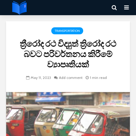
TRANSPORTATION
ත්‍රීරෝද රථ විද්‍යුත් ත්‍රිරෝද රථ
බවට පරිවර්තනය කිරීමේ
ව්‍යාපෘතියක්
May 11, 2023
Add comment
1 min read