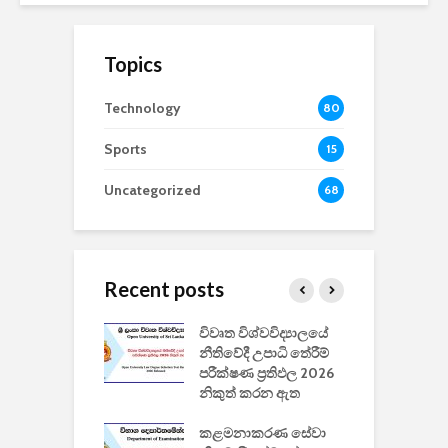
Topics
Technology
80
Sports
15
Uncategorized
68
Recent posts
වීඩියෝ සෑදීමේ
විවෘත විශ්වවිද්‍යාලයේ
ව
වසා දැමීමත් සමඟ
නීතිවේදී උපාධි තේරීම්
ප
 ඩිස්නි
පරීක්ෂණ ප්‍රතිඵල 2026
අ
කාරිත්වය අවසන්
නිකුත් කරන ඇත
ශ
2
කළමනාකරණ සේවා
ක