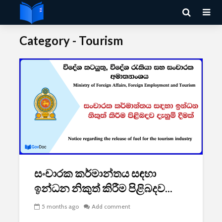
Category - Tourism
සංචාරක කර්මාන්තය සඳහා
ඉන්ධන නිකුත් කිරීම පිළිබදව...
5 months ago
Add comment