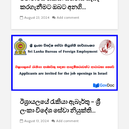
කරගැනීමට ඔබට අනගි...
August 23, 2024
Add comment
ඊශ්‍රායලයේ රැකියා ඇබෑර්තු – ශ්‍රී
ලංකා විදේශ සේවා නියුක්ති...
August 13, 2024
Add comment