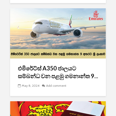
එමිරේට්ස් A350 ජාලයට
සම්බන්ධ වන පළමු ගමනාන්ත 9...
May 8, 2024
Add comment