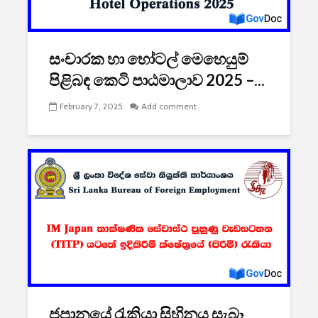
2026 යාවත්කාලීනය
තරඟකාරිත
හඳුන්වා දීමට
උණුසුම් ව
නියමිතයි.
බැවින් Sa
සංචාරක හා හෝටල් මෙහෙයුම්
සමාගම පළම
නැමීමේ ද
පිළිබඳ කෙටි පාඨමාලාව 2025 –...
එළිදක්වයි.
February 7, 2025
Add comment
ජපානයේ රැකියා සිහිනය සැබෑ