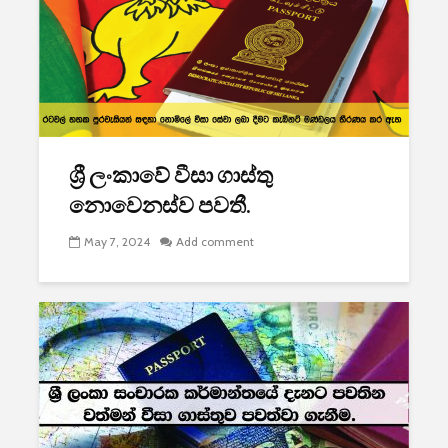
ශ්‍රී ලංකාවේ වීසා ගාස්තු
නොවෙනස්ව පවතී.
May 7, 2024
Add comment