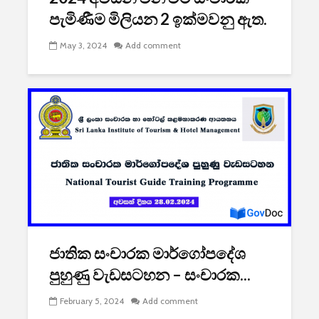
පැමිණීම මිලියන 2 ඉක්මවනු ඇත.
May 3, 2024
Add comment
ජාතික සංචාරක මාර්ගෝපදේශ
පුහුණු වැඩසටහන – සංචාරක...
February 5, 2024
Add comment