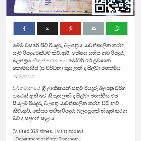
මෙම වසරේ සිට රියදුරු බලපත්‍රය යාවත්කාලීන කරන
සෑම රියදුරෙක්ටම කිව්.ආර්. කේතය සහිත නව රියදුරු
2027 1 ශ්‍රේණි‌යේ
ශ්‍රී ලංකා ග්
බලපත්‍රය
නිකුත් කරන බව
මෝටර් රථ ප්‍රවාහන
පාසල් ප්‍රවේශ
සේවයේ III
කොමසාරිස් (සංවර්ධන) කුසලානි ද සිල්වා මහත්මිය
අයදුම්පත, නව
බඳවා ගැනී
පැවසුවාය.
චක්‍රලේඛ සහ කෝටා
වන තරඟ ව
මාර්ගෝපදේශ නිකුත්
2025
වර්තමානයේ
ශ්‍රී ලාංකිකයන් සතුව රියදුරු බලපත්‍ර වර්ග
කර ඇත
හතරක් ඇති බව කී කුසලානි ද සිල්වා මහත්මිය එම
ශ්‍රී ලංකා ග්
රාජ්‍ය, බැංකු, වෙළඳ
සේවයේ II 
සියලුම රියදුරු බලපත්‍ර යාවත්කාලීන කරන විට නව
සහ පුර පසළොස්වක
නිලධාරීන්
කිව්.ආර්. කේතය සහිත රියදුරු බලපත්‍රයක් නිකුත් කරන
පොහොය නිවාඩු දින
කාර්යක්ෂ
බව ද සඳහන් කළාය
සහිත ශ්‍රී ලංකා දින
කඩඉම් වි
දර්ශනය (2026)
2026
(Visited 329 times, 1 visits today)
Department of Motor Transport
2026 වර්ෂයේ
2026 පාසල