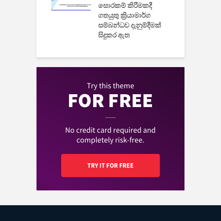
සොරකම් කිරීමකදී
ගතයුතු ක්‍රියාමාර්ග
සම්බන්ධව දැනුම්දීමක්
සිදුකර ඇත