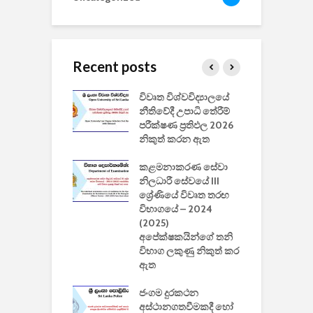
Recent posts
වීඩියෝ සෑදීමේ
විවෘත විශ්වවිද්‍යාලයේ
ව
වසා දැමීමත් සමඟ
නීතිවේදී උපාධි තේරීම්
ප
 ඩිස්නි
පරීක්ෂණ ප්‍රතිඵල 2026
අ
කාරිත්වය අවසන්
නිකුත් කරන ඇත
ශ
2
කළමනාකරණ සේවා
ක
වැවිලි
නිලධාරී සේවයේ III
නාකරණ
ශ්‍රේණියේ විවෘත තරඟ
H
යේ 2026/2027
විභාගයේ – 2024
න
ිසුන් ඇතුළත්
(2025)
අපේක්ෂකයින්ගේ තනි
විභාග ලකුණු නිකුත් කර
2
 සමාගමේ
ඇත
උ
් නිපදවූ ලාභම
ප
ුක් පරිගණකය
ජංගම දුරකථන
වයි
අස්ථානගතවීමකදී හෝ