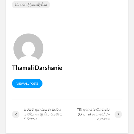
වාහන ලියාපදිංචිය
2026 යාවත්කාලීනය
තරඟකාරිත
හඳුන්වා දීමට
උණුසුම් ව
නියමිතයි.
බැවින් Sa
සමාගම පළම
නැමීමේ ද
එළිදක්වයි.
Thamali Darshanie
VIEW ALL POSTS
සරසවි අනධ්‍යයන කාර්ය
TIN අංකය මාර්ගගතව
මණ්ඩලය අද සිට අඛණ්ඩ
(Online) ලබා ගන්නා
වර්ජනය
ආකාරය