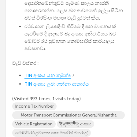
දෙපාර්තමේන්තුවට පැමිණ කාලය නාස්ති
පාසල්වල පළමු
කාලසටහන
නොකරගන්නා ලෙස ජනතාවගෙන් ඉල්ලා සිටින
ශ්‍රේණිය සඳහා ළමයින්
දර්ශනය) –
ඇතුළත් කිරීමේ
අමාත්‍යාංශ
බවත් වීරසිංහ මහතා වැඩි දුරටත් කීය.
චක්‍රලේඛය
රථවාහන ලියාපදිංචි කිරීමේ දී සහ වාහනයක්
පැවරීමේ දී ආදායම් බදු අංකය අනිවාර්යය බව
මෝටර් රථ ප්‍රවාහන කොමසාරිස් කාර්යාලය
පවසනවා.
වැඩි විස්තර :
මිලියන 1.5 කට අධික
IPhone ස
ග්‍රාහකයින් සම්බන්ධ
උපාංග අතර
TIN අංකය යනු කුමක්ද
?
කරමින්, ශ්‍රී ලංකාවේ
මාරුවීම 
TIN අංකය ලබා ගන්නා ආකාරය
විශාලතම 5G ජාලය
නව පද්ධති
ඩයලොග් දියත් කරයි
කටයුතු කරම
(Visited 392 times, 1 visits today)
Adobe විසින්
ආරක්ෂාව ව
Income Tax Number
Photoshop, Acrobat
සඳහා චන්ද්‍
Motor Transport Commissioner General Nishantha
මෙවලම් ChatGPT
කක්ෂය අඩු
Anuruddha
Vehicle Registration
ආදායම් බදු අංකය
වෙත සම්බන්ධ කරයි.
ස්ටාර්ලින්ක
කර ඇත
මෝටර් රථ ප්‍රවාහන කොමසාරිස් ජනරාල්
Power BI විශාලතම