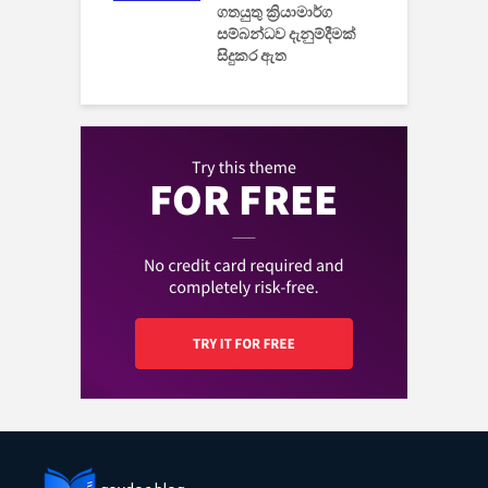
ගතයුතු ක්‍රියාමාර්ග
සම්බන්ධව දැනුම්දීමක්
සිදුකර ඇත