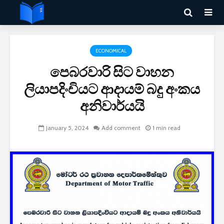
ECONOMICAL
පෙබරවාරි සිට වාහන
ලියාපදිංචියට ආදායම් බදු අංකය
අනිවාර්යයි
January 5, 2024
Add comment
1 min read