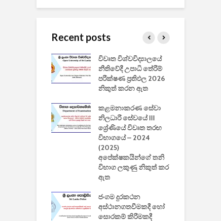
Recent posts
වීඩියෝ සෑදීමේ
විවෘත විශ්වවිද්‍යාලයේ
ව
වසා දැමීමත් සමඟ
නීතිවේදී උපාධි තේරීම්
ප
 ඩිස්නි
පරීක්ෂණ ප්‍රතිඵල 2026
අ
කාරිත්වය අවසන්
නිකුත් කරන ඇත
ශ
2
කළමනාකරණ සේවා
ක
වැවිලි
නිලධාරී සේවයේ III
නාකරණ
ශ්‍රේණියේ විවෘත තරඟ
H
යේ 2026/2027
විභාගයේ – 2024
න
ිසුන් ඇතුළත්
(2025)
අපේක්ෂකයින්ගේ තනි
විභාග ලකුණු නිකුත් කර
2
 සමාගමේ
ඇත
උ
් නිපදවූ ලාභම
ප
ුක් පරිගණකය
ජංගම දුරකථන
වයි
අස්ථානගතවීමකදී හෝ
සොරකම් කිරීමකදී