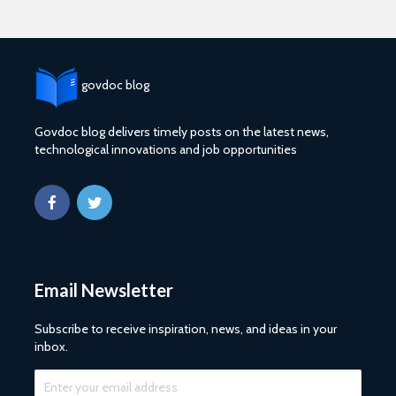
govdoc blog
Govdoc blog delivers timely posts on the latest news,
technological innovations and job opportunities
2027 1 ශ්‍රේණි‌යේ
ශ්‍රී ලංකා ග්
පාසල් ප්‍රවේශ
සේවයේ III
අයදුම්පත, නව
බඳවා ගැනී
චක්‍රලේඛ සහ කෝටා
වන තරඟ ව
මාර්ගෝපදේශ නිකුත්
2025
කර ඇත
ශ්‍රී ලංකා ග්
Email Newsletter
රාජ්‍ය, බැංකු, වෙළඳ
සේවයේ II 
සහ පුර පසළොස්වක
නිලධාරීන්
පොහොය නිවාඩු දින
කාර්යක්ෂ
Subscribe to receive inspiration, news, and ideas in your
සහිත ශ්‍රී ලංකා දින
කඩඉම් වි
inbox.
දර්ශනය (2026)
2026
2026 වර්ෂයේ
2026 පාසල