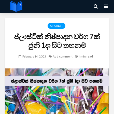
CIRCULAR
ප්ලාස්ටික් නිෂ්පාදන වර්ග 7ක්
ජුනි 1දා සිට තහනම්
February 14, 2023
Add comment
1 min read