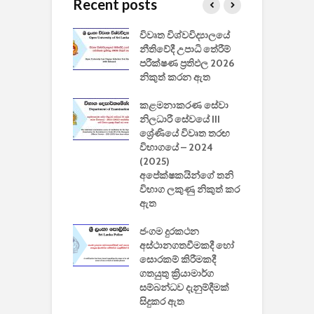
Recent posts
වීඩියෝ සෑදීමේ
විවෘත විශ්වවිද්‍යාලයේ
ව
වසා දැමීමත් සමඟ
නීතිවේදී උපාධි තේරීම්
ප
 ඩිස්නි
පරීක්ෂණ ප්‍රතිඵල 2026
අ
කාරිත්වය අවසන්
නිකුත් කරන ඇත
ශ
2
කළමනාකරණ සේවා
ක
වැවිලි
නිලධාරී සේවයේ III
නාකරණ
ශ්‍රේණියේ විවෘත තරඟ
H
යේ 2026/2027
විභාගයේ – 2024
න
ිසුන් ඇතුළත්
(2025)
අපේක්ෂකයින්ගේ තනි
විභාග ලකුණු නිකුත් කර
2
 සමාගමේ
ඇත
උ
් නිපදවූ ලාභම
ප
ුක් පරිගණකය
ජංගම දුරකථන
වයි
අස්ථානගතවීමකදී හෝ
සොරකම් කිරීමකදී
ගතයුතු ක්‍රියාමාර්ග
සම්බන්ධව දැනුම්දීමක්
සිදුකර ඇත