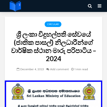
CIRCULAR
ශ්‍රී ලංකා විදුහල්පති සේවයේ
(ජාතික පාසල්) නිලධාරීන්ගේ
වාර්ෂික ස්ථාන මාරු පරිපාටිය –
2024
December 4, 2023
Add comment
1 min read