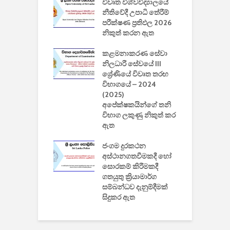
වීඩියෝ සෑදීමේ
විවෘත විශ්වවිද්‍යාලයේ
ව
වසා දැමීමත් සමඟ
නීතිවේදී උපාධි තේරීම්
ප
 ඩිස්නි
පරීක්ෂණ ප්‍රතිඵල 2026
අ
කාරිත්වය අවසන්
නිකුත් කරන ඇත
ශ
2
කළමනාකරණ සේවා
ක
වැවිලි
නිලධාරී සේවයේ III
නාකරණ
ශ්‍රේණියේ විවෘත තරඟ
H
යේ 2026/2027
විභාගයේ – 2024
න
ිසුන් ඇතුළත්
(2025)
අපේක්ෂකයින්ගේ තනි
විභාග ලකුණු නිකුත් කර
2
 සමාගමේ
ඇත
උ
් නිපදවූ ලාභම
ප
ුක් පරිගණකය
ජංගම දුරකථන
වයි
අස්ථානගතවීමකදී හෝ
සොරකම් කිරීමකදී
ගතයුතු ක්‍රියාමාර්ග
සම්බන්ධව දැනුම්දීමක්
සිදුකර ඇත