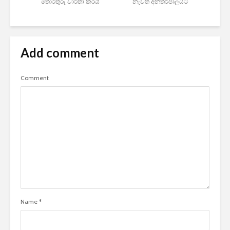
තොරතුරු වාර්තා කරයි
නැවත අන්තර්ජාලයට
Add comment
Comment
Name
*