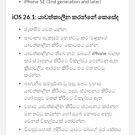
iPhone SE (2nd generation and later)
iOS 26.1: යාවත්කාලීන කරන්නේ කෙසේද
සැකසීම් වෙත යන්න.
සාමාන්‍ය සැකසුම් මත තට්ටු කර ‘මෘදුකාංග
යාවත්කාලීන කිරීම’ කොටසට යන්න.
යාවත්කාලීනය තිබේ නම්, ඔබගේ iPhone බාගත
කර ස්ථාපනය කිරීමට විකල්පය පෙන්වනු ඇත.
ක්‍රියාවලිය ආරම්භ කිරීමට එය මත තට්ටු
කරන්න.
බාගැනීම සම්පූර්ණ වූ පසු, ඔබට වහාම
යාවත්කාලීන කිරීමට, පසුව ස්ථාපනය කිරීමට
හෝ පසුව මතක් කිරීමට විකල්පය ඇත.
වහාම යාවත්කාලීන කිරීමට ස්ථාපනය කරන්න
මත තට්ටු කරන්න හෝ ඔබේ මනාපය අනුව
වෙනත් විකල්පයක් තෝරන්න.
විමසුවහොත්, ඉදිරියට යාමට ඔබගේ මුර කේතය