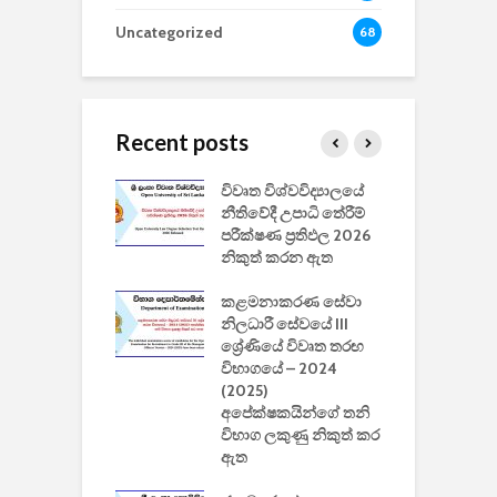
Uncategorized
68
Recent posts
වීඩියෝ සෑදීමේ
විවෘත විශ්වවිද්‍යාලයේ
ව
වසා දැමීමත් සමඟ
නීතිවේදී උපාධි තේරීම්
ප
 ඩිස්නි
පරීක්ෂණ ප්‍රතිඵල 2026
අ
කාරිත්වය අවසන්
නිකුත් කරන ඇත
ශ
2
කළමනාකරණ සේවා
ක
වැවිලි
නිලධාරී සේවයේ III
නාකරණ
ශ්‍රේණියේ විවෘත තරඟ
H
යේ 2026/2027
විභාගයේ – 2024
න
ිසුන් ඇතුළත්
(2025)
අපේක්ෂකයින්ගේ තනි
විභාග ලකුණු නිකුත් කර
2
 සමාගමේ
ඇත
උ
් නිපදවූ ලාභම
ප