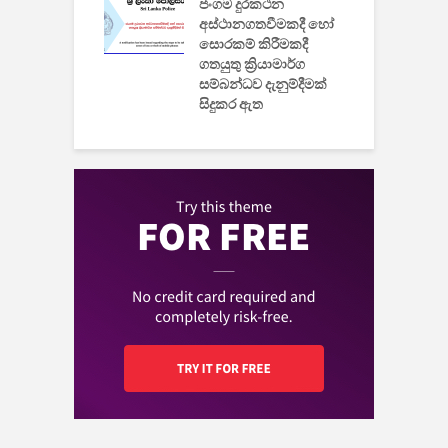
ුක් පරිගණකය
ජංගම දුරකථන
වයි
අස්ථානගතවීමකදී හෝ
සොරකම් කිරීමකදී
ගතයුතු ක්‍රියාමාර්ග
සම්බන්ධව දැනුම්දීමක්
සිදුකර ඇත