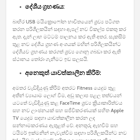
දේශීය ග්‍රහණය:
බාහිර USB මයික්‍රොෆෝන භාවිතයෙන් ශ්‍රව්‍ය පටිගත
කරන පරිශීලකයින් සඳහා ඇපල් නව විකල්ප එකතු කර
ඇත. දැන් ලාභ මට්ටම් පාලනය කර ඇති අතර, සැකසීම්
තුළ නව දේශීය ග්‍රහණ අංශයක් මඟින් පරිශීලකයින්ට
දේශීයව ග්‍රහණය කරගත් ශ්‍රව්‍ය ගොනු ගබඩා කර ඇති
ස්ථානය තෝරා ගැනීමට ඉඩ සලසයි.
අනෙකුත් යාවත්කාලීන කිරීම්:
අමතර වැඩිදියුණු කිරීම් අතරට Fitness යෙදුම තුළ
අතින් ව්‍යායාම ලොග් වීම, අඩු කලාප පළල තත්වයන්
යටතේ වැඩිදියුණු කළ FaceTime ශ්‍රව්‍ය ක්‍රියාකාරිත්වය
සහ නව ලාංඡනයක් සහ සජීවිකරණයක් සහිත Apple
TV යෙදුම සඳහා යාවත්කාලීන කරන ලද
සන්නාමකරණය ඇතුළත් වේ. අනතුරු ඇඟවීම් සහ
ටයිමර් ඉක්මනින් නැවැත්වීම සඳහා පරිශීලකයින්ට නව