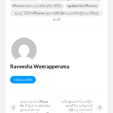
iPhone සඳහා යාවත්කාලීන කිරීම
update for iPhones
ඇපල් විසින් iPhone සඳහා iOS 26.1 යාවත්කාලීනය නිකුත්
කරයි
Raveesha Weerapperuma
VIEW ALL POSTS
ඇපල් සමාගම iPhone
මයික්‍රොසොෆ්ට් ගෝලීය
Air හි ඊළඟ සංස්කරණය
ඇනහිටීම හේතුවෙන්
ප්‍රමාද කරන බව
අක්‍රිය වූ වෙබ් අඩවි