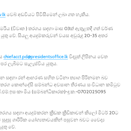
.lk
වෙබ් අඩවියට පිවිසීමෙන් ලබා ගත හැකිය.
 කුමරිය (විවෘත ) තරගය සඳහා මාස 03ක් ඇතුළතදී ගත් වර්ණ
ුතු වේ. සියලු අයදුම්කරුවන් වයස අවුරුදු 20-35 අතර
රය
chiefacct.pd@presidentsoffice.lk
විද්‍යුත් ලිපිනය වෙත
ෙර ලැබීමට සැලැස්විය යුතුය.
න සඳහා රන් ආභරණ සහිත වටිනා ත්‍යාග පිරිනමන බව
 තරග කොන්දේසි සම්බන්ධ අවසාන තීරණය සංවිධාන කමිටුව
ී.එම්.ඉසංකා මිය (සම්බන්ධීකාරක)-දු.ක.-0702025095
රගය සඳහා අයදුම්කරන ක්‍රීඩක ක්‍රීඩිකාවන් කිලෝ මීටර් 20ට
සුදුසු ශාරීරික යෝග්‍යතාවයකින් පසුවන බවට වෛද්‍ය
යුතු වේ.