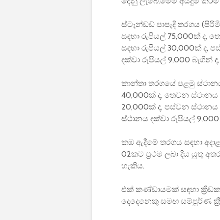
දෙනු ලැබේ.මෙම අයදුම් කිරීම
ස්ටෑන්ඩඩ් පාපැදි තරගය (පිර
සඳහා රුපියල් 75,000ක් ද, 
සඳහා රුපියල් 30,000ක් ද, ප
දක්වා රුපියල් 9,000 බැගින් ද,
කාන්තා තරගයේ පළමු ස්ථානය 
40,000ක් ද, තෙවන ස්ථානය ස
20,000ක් ද, පස්වන ස්ථානය 
ස්ථානය දක්වා රුපියල් 9,000 
කඹ ඇදීමේ තරගය සඳහා අදාළ 
02කට ප්‍රථම ලබා දිය යුතු අ
හැකිය.
එක් කණ්ඩායමක් සඳහා ක්‍රීඩකය
දෙදෙනෙකු සමඟ සම්පූර්ණ ක්‍