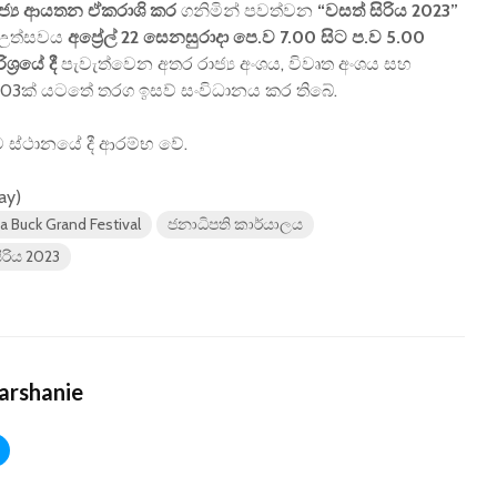
ාජ්‍ය ආයතන ඒකරාශි කර
ගනිමින් පවත්වන
“වසත් සිරිය 2023”
ු උත්සවය
අප්‍රේල් 22 සෙනසුරාදා පෙ.ව 7.00 සිට ප.ව 5.00
ශ්‍රයේ දී
පැවැත්වෙන අතර රාජ්‍ය අංශය, විවෘත අංශය සහ
3ක් යටතේ තරග ඉසව් සංවිධානය කර තිබේ.
ට එම ස්ථානයේ දී ආරම්භ වේ.
day)
a Buck Grand Festival
ජනාධිපති කාර්යාලය
ිරිය 2023
arshanie