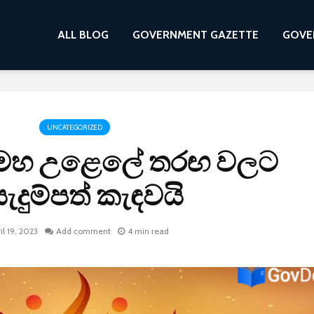
ALL BLOG
GOVERNMENT GAZETTE
GOVE
UNCATEGORIZED
ක් මහ උළෙලේ තරඟ වලට
ැදුම්පත් කැඳවයි
il 19, 2023
Add comment
4 min read