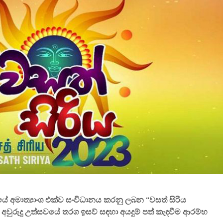
විවෘත විශ්වවිද්‍යාලයේ
සෝරා වී
පුස්තකාල හා තොරතුරු
යෙදුම ව
අධ්‍යයනය පිළිබඳ
OpenAI ඩ
ශාස්ත්‍රවේදී උපාධිය
හවුල්කා
2026 සදහා අයදුම්පත්
කරයි
කැදවීම
ජාතික වැ
HelaPOS QR කේත
කළමන
නිර්මාණ සේවාව
ආයතනයේ
සඳහා සිස
කිරීම
2025 (2026) අ.පො.ස.
උසස් පෙළ විභාග
ඇපල් ස
ප්‍රතිඵල නිකුත් කෙරේ
මෙතෙක් 
මැක්බුක
එළිදක්වය
ේ අමාත්‍යාංශ එක්ව සංවිධානය කරනු ලබන “වසත් සිරිය
 අවුරුදු උත්සවයේ තරග ඉසව් සඳහා අයදුම් පත් කැඳවීම ආරම්භ