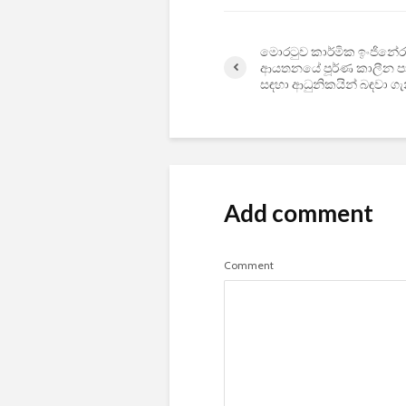
මොරටුව කාර්මික ඉංජිනේරු
ආයතනයේ පූර්ණ කාලීන ප
සඳහා ආධුනිකයින් බඳවා ගැ
Add comment
Comment