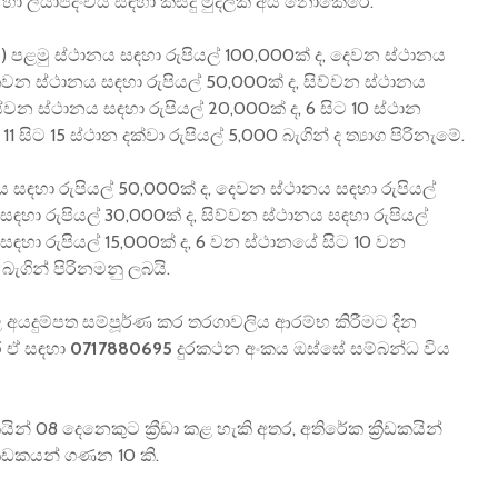
 හා ලියාපදිංචිය සඳහා කිසිදු මුදලක් අය නොකෙරේ.
ිමි) පළමු ස්ථානය සඳහා රුපියල් 100,000ක් ද, දෙවන ස්ථානය
තෙවන ස්ථානය සඳහා රුපියල් 50,000ක් ද, සිව්වන ස්ථානය
ස්වන ස්ථානය සඳහා රුපියල් 20,000ක් ද, 6 සිට 10 ස්ථාන
 11 සිට 15 ස්ථාන දක්වා රුපියල් 5,000 බැගින් ද ත්‍යාග පිරිනැමේ.
සඳහා රුපියල් 50,000ක් ද, දෙවන ස්ථානය සඳහා රුපියල්
ඳහා රුපියල් 30,000ක් ද, සිව්වන ස්ථානය සඳහා රුපියල්
සඳහා රුපියල් 15,000ක් ද, 6 වන ස්ථානයේ සිට 10 වන
බැගින් පිරිනමනු ලබයි.
අයදුම්පත සම්පූර්ණ කර තරගාවලිය ආරම්භ කිරීමට දින
තර ඒ සඳහා
0717880695
දුරකථන අංකය ඔස්සේ සම්බන්ධ විය
ින් 08 දෙනෙකුට ක්‍රීඩා කළ හැකි අතර, අතිරේක ක්‍රීඩකයින්
රීඩකයන් ගණන 10 කි.