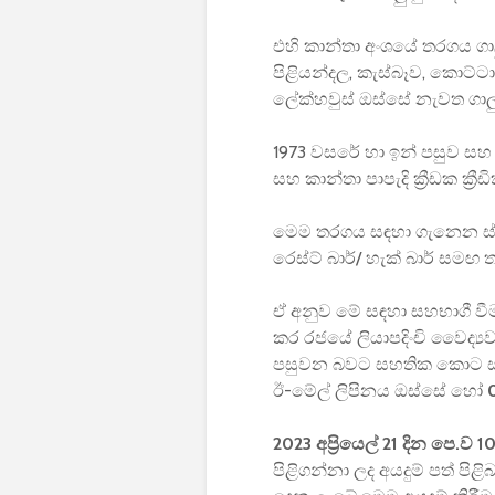
එහි කාන්තා අංශයේ තරගය ගාල
පිළියන්දල, කැස්බෑව, කොට්ටා
ලේක්හවුස් ඔස්සේ නැවත ගාලු
1973 වසරේ හා ඉන් පසුව සහ 2
සහ කාන්තා පාපැදි ක්‍රීඩක ක්
මෙම තරගය සඳහා ගැනෙන ස්ටෑන
රෙස්ට් බාර්/ හැක් බාර් සමඟ
ඒ අනුව මේ සඳහා සහභාගී වී
කර රජයේ ලියාපදිංචි වෛද්‍
පසුවන බවට සහතික කොට 
ඊ-මේල් ලිපිනය ඔස්සේ හෝ
2023 අප්‍රියෙල් 21 දින පෙ.ව
පිළිගන්නා ලද අයදුම් පත් පි