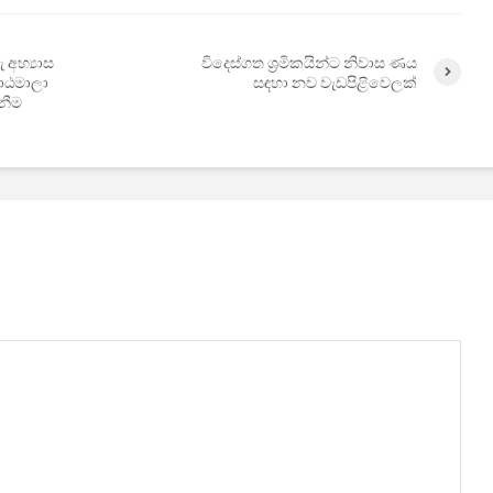
 අභ්‍යාස
විදෙස්ගත ශ්‍රමිකයින්ට නිවාස ණය
ාඨමාලා
සඳහා නව වැඩපිළිවෙලක්
නීම