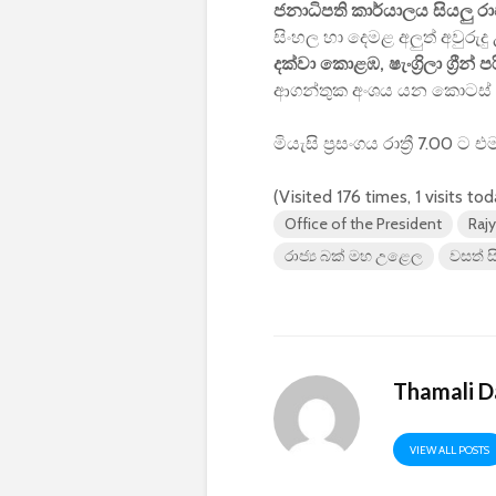
ජනාධිපති කාර්යාලය සියලු ර
සිංහල හා දෙමළ අලුත් අවුරුද
දක්වා
කොළඹ, ෂැංග්‍රිලා ග්‍රීන් පරි
ආගන්තුක අංශය යන කොටස් 0
මියැසි ප්‍රසංගය රාත්‍රී 7.00 
(Visited 176 times, 1 visits to
Office of the President
Rajy
රාජ්‍ය බක් මහ උළෙල
වසත් ස
Thamali D
VIEW ALL POSTS