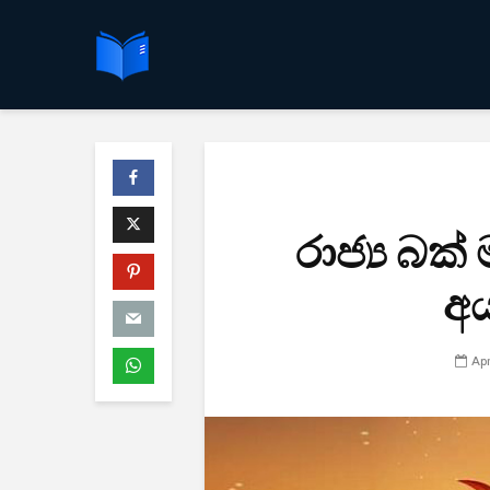
රාජ්‍ය බ
අය
Apr