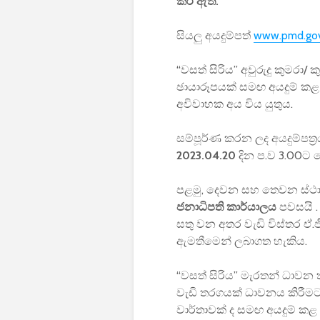
කර ඇත.
සියලු අයදුම්පත්
www.pmd.gov
“වසත් සිරිය” අවුරුදු කුමරා/
ඡායාරූපයක් සමඟ අයදුම් කළ ය
අවිවාහක අය විය යුතුය.
සම්පූර්ණ කරන ලද අයදුම්පත්‍
2023.04.20
දින ප.ව 3.00ට ප
පළමු, දෙවන සහ තෙවන ස්ථා
ජනාධිපති කාර්යාලය
පවසයි .
සතු වන අතර වැඩි විස්තර ඒ.ජ
ඇමතීමෙන් ලබාගත හැකිය.
“වසත් සිරිය” මැරතන් ධාවන ත
වැඩි තරගයක් ධාවනය කිරීමට 
වාර්තාවක් ද සමඟ අයදුම් කළ 