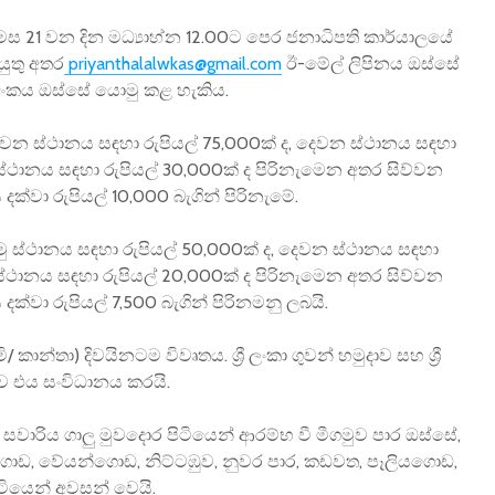
ේල් මස 21 වන දින මධ්‍යාහ්න 12.00ට පෙර ජනාධිපති කාර්යාලයේ
ුතු අතර
priyanthalalwkas@gmail.com
ඊ-මේල් ලිපිනය ඔස්සේ
අංකය ඔස්සේ යොමු කළ හැකිය.
ුවන ස්ථානය සඳහා රුපියල් 75,000ක් ද, දෙවන ස්ථානය සඳහා
ස්ථානය සඳහා රුපියල් 30,000ක් ද පිරිනැමෙන අතර සිව්වන
්වා රුපියල් 10,000 බැගින් පිරිනැමේ.
 ස්ථානය සඳහා රුපියල් 50,000ක් ද, දෙවන ස්ථානය සඳහා
ස්ථානය සඳහා රුපියල් 20,000ක් ද පිරිනැමෙන අතර සිව්වන
්වා රුපියල් 7,500 බැගින් පිරිනමනු ලබයි.
ි/ කාන්තා) දිවයිනටම විවෘතය. ශ්‍රී ලංකා ගුවන් හමුදාව සහ ශ්‍රී
ව එය සංවිධානය කරයි.
දි සවාරිය ගාලු මුවදොර පිටියෙන් ආරම්භ වී මීගමුව පාර ඔස්සේ,
ගොඩ, වේයන්ගොඩ, නිට්ටඹුව, නුවර පාර, කඩවත, පෑලියගොඩ,
ටියෙන් අවසන් වෙයි.