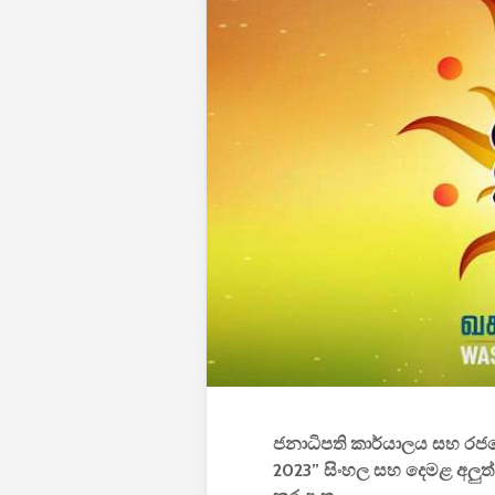
ජනාධිපති කාර්යාලය සහ රජය
2023” සිංහල සහ දෙමළ අලුත්