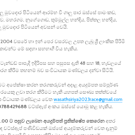
ු මුවදොර පිටියෙන් ආරම්භ වී ගාලු පාර ඔස්සේ පාමංකඩ,
ව, මහරගම, නුගේගොඩ, තුම්මුල්ල හන්දිය, පිත්තල හන්දිය,
 මුවදොර පිටියෙන් අවසන් වෙයි.
004 වසරේ හා ඉන් පෙර වසරවල උපත ලැබූ ශ්‍රී ලාංකික පිරිමි
‍රීඩිකාවන්ට මේ සඳහා සහභාගී විය හැකිය.
්ඩඩ් පාපැදි ඉදිරිපස සහ පසුපස දැති 48 සහ 18, හැඬලයේ
 තරග කිරීම තහනම් බව සංවිධායක මණ්ඩලය දන්වා සිටියි.
මට අපේක්ෂා කරන තරගකරුවන් අදාළ අයදුම්පත සම්පූර්ණ
යවරයෙකු ලවා තරග කිරීමට හැකි යහපත් සෞඛ්‍ය තත්ත්වයේ
සංවිධායක මණ්ඩලය වෙත
wasathsiriya2023race@gmail.com
0788429688
වට්ස්ඇප් අංකය ඔස්සේ යොමු කළ හැකිය.
 10.00 ට පසුව ලැබෙන අයදුම්පත් ප්‍රතික්ෂේප කෙරෙන
අතර
ළිබඳ වට්ස්ඇප් පණිවිඩයක් ඔස්සේ අයදුම්කරුවන් වෙත දැනුම්