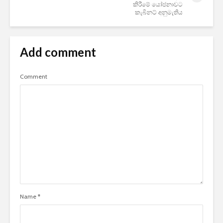
කිරීමේ යෝජනාවට
කැබිනට් අනුමැතිය
Add comment
Comment
Name
*