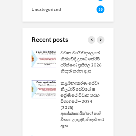
Uncategorized
68
Recent posts
වීඩියෝ සෑදීමේ
විවෘත විශ්වවිද්‍යාලයේ
ව
වසා දැමීමත් සමඟ
නීතිවේදී උපාධි තේරීම්
ප
 ඩිස්නි
පරීක්ෂණ ප්‍රතිඵල 2026
අ
කාරිත්වය අවසන්
නිකුත් කරන ඇත
ශ
2
කළමනාකරණ සේවා
ක
වැවිලි
නිලධාරී සේවයේ III
නාකරණ
ශ්‍රේණියේ විවෘත තරඟ
H
යේ 2026/2027
විභාගයේ – 2024
න
ිසුන් ඇතුළත්
(2025)
අපේක්ෂකයින්ගේ තනි
විභාග ලකුණු නිකුත් කර
2
 සමාගමේ
ඇත
උ
් නිපදවූ ලාභම
ප