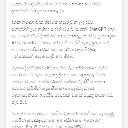
ගැනීමේ පද්ධතියක් සංවර්ධනය කරන බව රජය
පාසල්වල පළමු
කාලසටහන
බ්‍රහස්පතින්දා ප්‍රකාශ කළේය.
ශ්‍රේණිය සඳහා ළමයින්
දර්ශනය) –
ඇතුළත් කිරීමේ
අමාත්‍යාංශ
දශක ගණනාවක් තිස්සේ හසුරුවන ලද ද්‍රව්‍ය
චක්‍රලේඛය
අන්තර්ජාලය හරහා සංසරණය වී ඇතත්, ChatGPT සහ
අනෙකුත් ඒවා දියත් කිරීම හරහා කළ හැකි වූ උත්පාදක
AI චැට්බෝට් වේගයෙන් භාවිතා කිරීම, ගැඹුරු ව්‍යාජ
මාධ්‍යවල පරිමාණය සහ යථාර්ථවාදය පිළිබඳ
උත්සුකයන් තවත් වැඩි කර තිබේ.
Adobe විසින්
මෙටා සම
මෑතකදී සම්මුති විරහිත සමීප රූප නිර්මාණය කිරීම
Photoshop, Acrobat
මෙටාවර්
අපරාධයක් ලෙස සැලකූ බ්‍රිතාන්‍යය, හඳුනාගැනීමේ
මෙවලම් ChatGPT
කිහිපයක් AI
මෙවලම් සහ තාක්ෂණයන් තක්සේරු කිරීම සඳහා
වෙත සම්බන්ධ කරයි.
කණ්ණාඩි 
කරයි.
ස්ථාවර ප්‍රමිතීන් සැකසීම සඳහා ගැඹුරු ව්‍යාජ
Power BI විශාලතම
හඳුනාගැනීමේ ඇගයීම් රාමුවක් මත කටයුතු කරන බව
2026 යාවත්කාලීනය
ඇපල් සමා
පැවසීය.
හඳුන්වා දීමට
iPhone
නියමිතයි.
පරිශීලකයි
“මහජනතාව රවටා ගැනීමට, කාන්තාවන් සහ ගැහැණු
බරපතල ආ
ළමයින් සූරාකෑමට සහ අප දකින සහ අසන දේ
IPhone සහ Android
තර්ජනයක් 
කෙරෙහි ඇති විශ්වාසය අඩපණ කිරීමට
උපාංග අතර දත්ත
අනතුරු අඟ