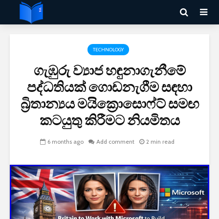
TECHNOLOGY
ගැඹුරු ව්‍යාජ හඳුනාගැනීමේ
පද්ධතියක් ගොඩනැගීම සඳහා
බ්‍රිතාන්‍යය මයික්‍රොසොෆ්ට් සමඟ
කටයුතු කිරීමට නියමිතය
6 months ago
Add comment
2 min read