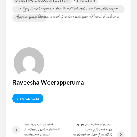
ගැඹුරු ව්‍යාජ හඳුනාගැනීමේ පද්ධතියක් ගොඩනැගීම සඳහා
බ්‍රිතාන්‍යය මයික්‍රොසොෆ්ට් සමඟ කටයුතු කිරීමට නියමිතය.
මයික්‍රොසොෆ්ට්
Raveesha Weerapperuma
VIEW ALL POSTS
නවතම ස්ටාලින්ක්
2019 අගෝස්තු මාසයට
චන්ද්‍රිකා 24ක් සාර්ථකව
පෙර ලබාගත් SIM
කක්ෂගත කෙරේ
කාඩ්පත් නැවත ලියාපදිංචි