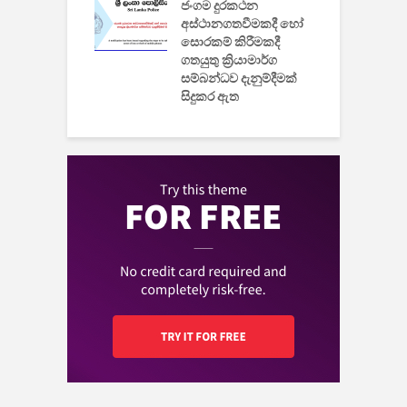
ුක් පරිගණකය
ජංගම දුරකථන
වයි
අස්ථානගතවීමකදී හෝ
සොරකම් කිරීමකදී
ගතයුතු ක්‍රියාමාර්ග
සම්බන්ධව දැනුම්දීමක්
සිදුකර ඇත