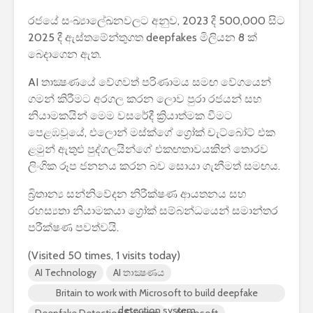
රජයේ සංඛ්‍යාලේඛනවලට අනුව, 2023 දී 500,000 සිට
2025 දී ඇස්තමේන්තුගත deepfakes මිලියන 8 ක්
බෙදාගෙන ඇත.
AI තාක්‍ෂණයේ වේගවත් පරිණාමය සමඟ වේගයෙන්
ගමන් කිරීමට අරගල කරන ලොව පුරා රජයන් සහ
නියාමකයින් මෙම වසරේදී ක්‍රියාත්මක වීමට
පෙළඹවූයේ, එලොන් මස්ක්ගේ ග්‍රෝක් චැට්බෝට් එක
ළමුන් ඇතුළු පුද්ගලයින්ගේ එකඟතාවයකින් තොරව
ලිංගික රූප ජනනය කරන බව සොයා ගැනීමත් සමඟය.
බ්‍රිතාන්‍ය සන්නිවේදන නිරීක්ෂණ ආයතනය සහ
රහස්‍යතා නියාමකයා ග්‍රෝක් සම්බන්ධයෙන් සමාන්තර
පරීක්ෂණ පවත්වයි.
(Visited 50 times, 1 visits today)
AI Technology
AI තාක්‍ෂණය
Britain to work with Microsoft to build deepfake
detection system
Deepfake Detection System
Microsoft