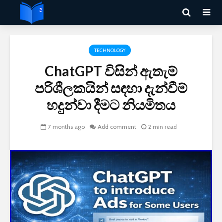
TECHNOLOGY
ChatGPT විසින් ඇතැම්
පරිශීලකයින් සඳහා දැන්වීම්
හදුන්වා දීමට නියමිතය
7 months ago
Add comment
2 min read