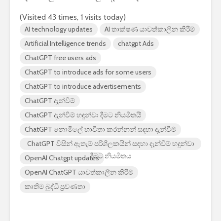
(Visited 43 times, 1 visits today)
AI technology updates
AI තාක්ෂණ යාවත්කාලීන කිරිම්
Artificial Intelligence trends
chatgpt Ads
ChatGPT free users ads
ChatGPT to introduce ads for some users
ChatGPT to introduce advertisements
ChatGPT දැන්වීම්
ChatGPT දැන්වීම් හඳුන්වා දීමට නියමිතයි
ChatGPT නොමිලේ භාවිතා කරන්නන් සදහා දැන්වීම්
ChatGPT විසින් ඇතැම් පරිශීලකයින් සඳහා දැන්වීම් හදුන්වා
දීමට නියමිතය
OpenAI Chatgpt updates
OpenAI ChatGPT යාවත්කාලීන කිරිම්
කෘතිම බුද්ධි ප්‍රවණතා