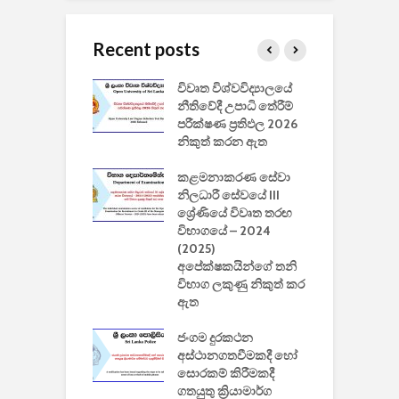
Recent posts
වීඩියෝ සෑදීමේ
විවෘත විශ්වවිද්‍යාලයේ
ව
වසා දැමීමත් සමඟ
නීතිවේදී උපාධි තේරීම්
ප
 ඩිස්නි
පරීක්ෂණ ප්‍රතිඵල 2026
අ
කාරිත්වය අවසන්
නිකුත් කරන ඇත
ශ
2
කළමනාකරණ සේවා
ක
වැවිලි
නිලධාරී සේවයේ III
නාකරණ
ශ්‍රේණියේ විවෘත තරඟ
H
යේ 2026/2027
විභාගයේ – 2024
න
ිසුන් ඇතුළත්
(2025)
අපේක්ෂකයින්ගේ තනි
විභාග ලකුණු නිකුත් කර
2
 සමාගමේ
ඇත
උ
් නිපදවූ ලාභම
ප
ුක් පරිගණකය
ජංගම දුරකථන
වයි
අස්ථානගතවීමකදී හෝ
සොරකම් කිරීමකදී
ගතයුතු ක්‍රියාමාර්ග