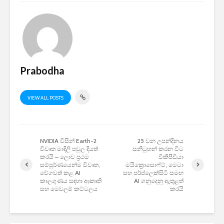
Prabodha
VIEW ALL POSTS
NVIDIA විසින් Earth-2
25 වන උපන්දිනය
විවෘත මාදිලි පවුල දියත්
සනිටුහන් කරන විට
කරයි – ලොව ප්‍රථම
විකිපීඩියා
සම්පූර්ණයෙන්ම විවෘත,
මයික්‍රොසොෆ්ට්, මෙටා
වේගවත් කළ AI
සහ පර්ප්ලෙක්සිටි සමඟ
කාලගුණය සඳහා ආකෘති
AI ගනුදෙනු ඇතුළත්
සහ මෙවලම් කට්ටලය
කරයි