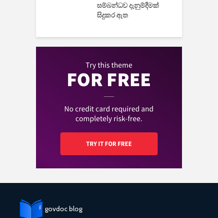
සම්බන්ධව දැනුම්දීමක්
සිදුකර ඇත
govdoc blog