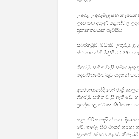
පවසයි.
උතුරු, උතුරුමැද සහ නැගෙ
ඌව සහ දකුණු පළාත්වල උදෑ
ප්‍රකාශකයෙක් පැවසීය.
සබරගමුව, මධ්‍යම, උතුරුමැ
ස්ථානයන්හි මිලිමීටර 75 ට 
ගිගුරුම් සහිත වැසි සමඟ අක
දෙපාර්තමේන්තුව සඳහන් කරය
අපරභාගයේදී හෝ රාත්‍රී කාලය
ගිගුරුම් සහිත වැසි ඇති වේ
ප්‍රදේශවල ස්ථාන කිහිපයක තද
සුළං නිරිත දෙසින් හෝ දිශාව
වේ. ගාල්ල සිට මාතර හරහා හ
සුළගේ වේගය පැයට කිලෝමීටර