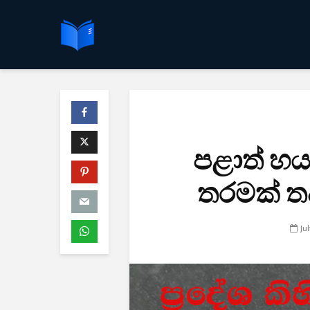
පළාත් හයක
තරමක් ත
Ju