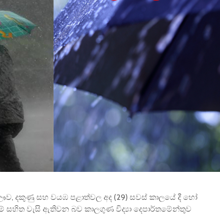
විවෘත විශ්වවිද්‍යාලයේ
සෝරා වී
පුස්තකාල හා තොරතුරු
යෙදුම ව
අධ්‍යයනය පිළිබඳ
OpenAI ඩ
ශාස්ත්‍රවේදී උපාධිය
හවුල්කා
2026 සදහා අයදුම්පත්
කරයි
කැදවීම
ජාතික වැ
HelaPOS QR කේත
කළමන
නිර්මාණ සේවාව
ආයතනයේ
සඳහා සිස
කිරීම
2025 (2026) අ.පො.ස.
උසස් පෙළ විභාග
ඇපල් ස
ප්‍රතිඵල නිකුත් කෙරේ
මෙතෙක් 
මැක්බුක
එළිදක්වය
, ඌව, දකුණු සහ වයඹ පළාත්වල අද (29) සවස් කාලයේ දී හෝ
ුරුම් සහිත වැසි ඇතිවන බව කාලගුණ විද්‍යා දෙපාර්තමේන්තුව