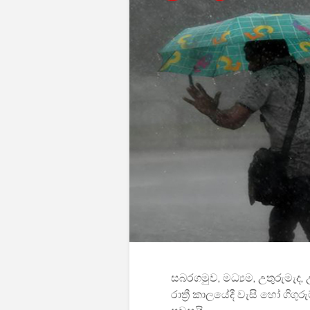
සබරගමුව, මධ්‍යම, උතුරුමැද
රාත්‍රී කාලයේදී වැසි හෝ ගිග