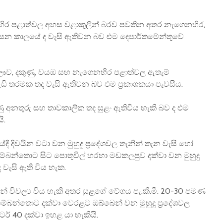
නහිර පළාත්වල අහස වළාකුලින් බරව පවතින අතර නැගෙනහිර,
සන කාලයේ ද වැසි ඇතිවන බව එම දෙපාර්තමේන්තුවේ
ද, ඌව, දකුණු, වයඹ සහ නැගෙනහිර පළාත්වල ඇතැම්
වැඩි තරමක තද වැසි ඇතිවන බව එම ප්‍රකාශකයා පැවසීය.
ුණු අනතුරු සහ තාවකාලික තද සුළං ඇතිවිය හැකි බව ද එම
ි.
ේදී දිවයින වටා වන මුහුදු ප්‍රදේශවල තැනින් තැන වැසි හෝ
. හම්බන්තොට සිට පොතුවිල් හරහා මඩකලපුව දක්වා වන මුහුදු
 වැසි ඇති විය හැක.
ෙන් විචල්‍ය විය හැකි අතර සුළගේ වේගය පැ.කි.මී. 20-30 පමණ
ම්බන්තොට දක්වා වෙරළට ඔබ්බෙන් වන මුහුදු ප්‍රදේශවල
් 40 දක්වා ඉහළ යා හැකියි.