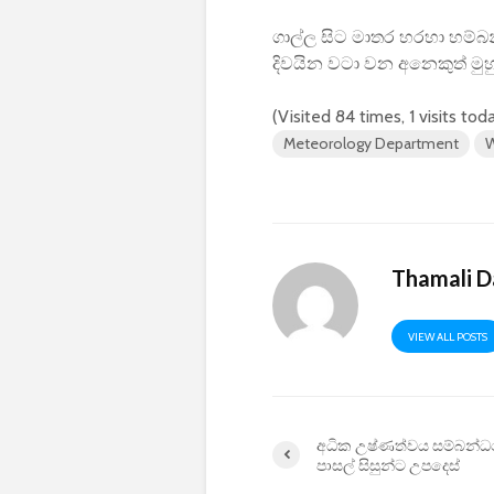
ගාල්ල සිට මාතර හරහා හම්බන
දිවයින වටා වන අනෙකුත් මුහුද
(Visited 84 times, 1 visits tod
Meteorology Department
W
Thamali D
VIEW ALL POSTS
අධික උෂ්ණත්වය සම්බන්ධ
පාසල් සිසුන්ට උපදෙස්