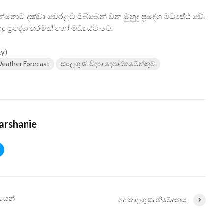
්තොට දක්වා වෙරළට ඔබ්බෙන් වන මුහුදු ප්‍රදේශ මධ්‍යස්ථ වේ.
ු ප්‍රදේශ තරමක් හෝ මධ්‍යස්ථ වේ.
ay)
eather Forecast
කාලගුණ විද්‍යා දෙපාර්තමේන්තුව
arshanie
යෙන්
අද කාලගුණ නිවේදනය