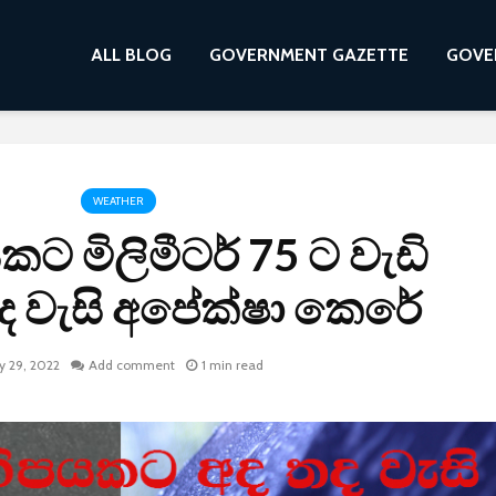
ALL BLOG
GOVERNMENT GAZETTE
GOVE
WEATHER
ට මිලිමීටර් 75 ට වැඩි
ද වැසි අපේක්ෂා කෙරේ
ly 29, 2022
Add comment
1 min read