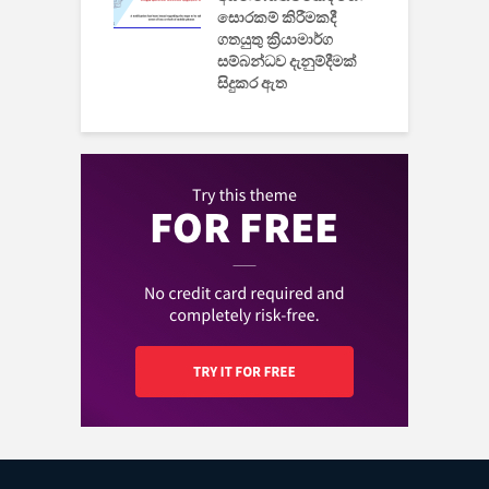
සොරකම් කිරීමකදී
ගතයුතු ක්‍රියාමාර්ග
සම්බන්ධව දැනුම්දීමක්
සිදුකර ඇත