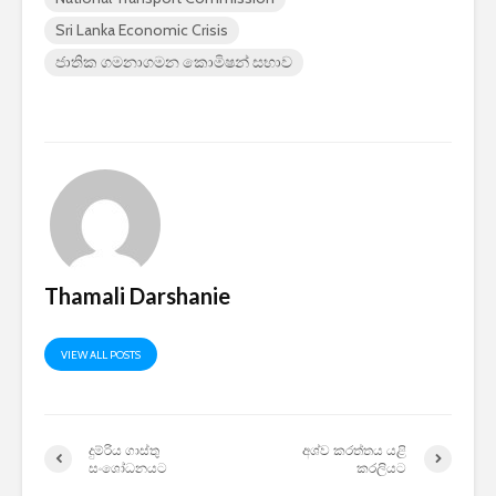
2026 යාවත්කාලීනය
තරඟකාරිත
Sri Lanka Economic Crisis
හඳුන්වා දීමට
උණුසුම් ව
ජාතික ගමනාගමන කොමිෂන් සභාව
නියමිතයි.
බැවින් Sa
සමාගම පළම
නැමීමේ ද
එළිදක්වයි.
Thamali Darshanie
VIEW ALL POSTS
දුම්රිය ගාස්තු
අශ්ව කරත්තය යළි
සංශෝධනයට
කරලියට