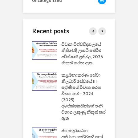
Uncategorized
68
Recent posts
වීඩියෝ සෑදීමේ
විවෘත විශ්වවිද්‍යාලයේ
ව
වසා දැමීමත් සමඟ
නීතිවේදී උපාධි තේරීම්
ප
 ඩිස්නි
පරීක්ෂණ ප්‍රතිඵල 2026
අ
කාරිත්වය අවසන්
නිකුත් කරන ඇත
ශ
2
කළමනාකරණ සේවා
ක
වැවිලි
නිලධාරී සේවයේ III
නාකරණ
ශ්‍රේණියේ විවෘත තරඟ
H
යේ 2026/2027
විභාගයේ – 2024
න
ිසුන් ඇතුළත්
(2025)
අපේක්ෂකයින්ගේ තනි
විභාග ලකුණු නිකුත් කර
2
 සමාගමේ
ඇත
උ
් නිපදවූ ලාභම
ප
ුක් පරිගණකය
ජංගම දුරකථන
වයි
අස්ථානගතවීමකදී හෝ