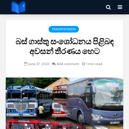
TRANSPORTATION
බස් ගාස්තු සංශෝධනය පිළිබඳ
අවසන් තීරණය හෙට
June 27, 2022
Add comment
1 min read