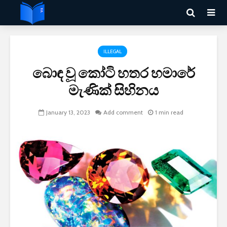
ILLEGAL
බොඳ වූ කෝටි හතර හමාරේ
මැණික් සිහිනය
January 13, 2023
Add comment
1 min read