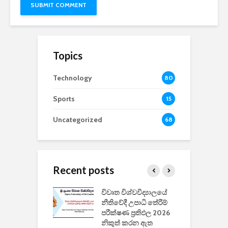
Topics
Technology
80
Sports
15
Uncategorized
68
Recent posts
වීඩියෝ සෑදීමේ
විවෘත විශ්වවිද්‍යාලයේ
ව
වසා දැමීමත් සමඟ
නීතිවේදී උපාධි තේරීම්
ප
 ඩිස්නි
පරීක්ෂණ ප්‍රතිඵල 2026
අ
කාරිත්වය අවසන්
නිකුත් කරන ඇත
ශ