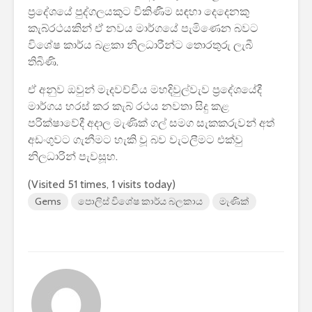
ප්‍රදේශයේ පුද්ගලයකුට විකිණීම සඳහා දෙදෙනකු
පාසල්වල පළමු
කාලසටහන
ශ්‍රේණිය සඳහා ළමයින්
දර්ශනය) –
කැබ්රථයකින් ඒ නවය මාර්ගයේ පැමිණෙන බවට
ඇතුළත් කිරීමේ
අමාත්‍යාංශ
විශේෂ කාර්ය බළකා නිලධාරීන්ට තොරතුරු ලැබී
චක්‍රලේඛය
තිබිණි.
ඒ අනුව ඔවුන් මැදවච්චිය මහදිවුල්වැව ප්‍රදේශයේදී
මාර්ගය හරස් කර කැබ් රථය නවතා සිදු කළ
පරික්ෂාවේදී අදාල මැණික් ගල් සමග සැකකරුවන් අත්
අඩංගුවට ගැනීමට හැකි වූ බව වැටලීමට එක්වු
නිලධාරින් පැවසූහ.
මිලියන 1.5 කට අධික
IPhone ස
ග්‍රාහකයින් සම්බන්ධ
උපාංග අතර
(Visited 51 times, 1 visits today)
කරමින්, ශ්‍රී ලංකාවේ
මාරුවීම 
විශාලතම 5G ජාලය
නව පද්ධති
Gems
පොලිස් විශේෂ කාර්ය බලකාය
මැණික්
ඩයලොග් දියත් කරයි
කටයුතු කරම
Adobe විසින්
ආරක්ෂාව ව
Photoshop, Acrobat
සඳහා චන්ද්‍
මෙවලම් ChatGPT
කක්ෂය අඩු
වෙත සම්බන්ධ කරයි.
ස්ටාර්ලින්ක
කර ඇත
Power BI විශාලතම