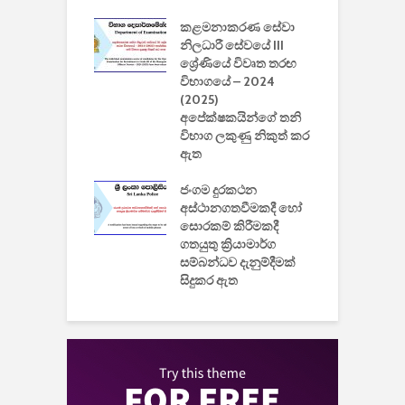
2
කළමනාකරණ සේවා
ක
වැවිලි
නිලධාරී සේවයේ III
නාකරණ
ශ්‍රේණියේ විවෘත තරඟ
H
යේ 2026/2027
විභාගයේ – 2024
න
ිසුන් ඇතුළත්
(2025)
අපේක්ෂකයින්ගේ තනි
විභාග ලකුණු නිකුත් කර
2
 සමාගමේ
ඇත
උ
් නිපදවූ ලාභම
ප
ුක් පරිගණකය
ජංගම දුරකථන
වයි
අස්ථානගතවීමකදී හෝ
සොරකම් කිරීමකදී
ගතයුතු ක්‍රියාමාර්ග
සම්බන්ධව දැනුම්දීමක්
සිදුකර ඇත