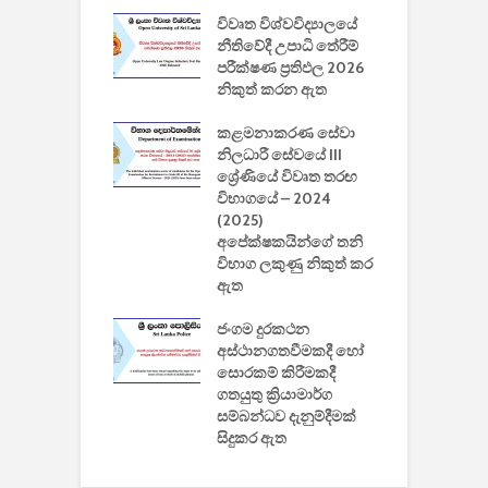
වීඩියෝ සෑදීමේ
විවෘත විශ්වවිද්‍යාලයේ
ව
වසා දැමීමත් සමඟ
නීතිවේදී උපාධි තේරීම්
ප
 ඩිස්නි
පරීක්ෂණ ප්‍රතිඵල 2026
අ
කාරිත්වය අවසන්
නිකුත් කරන ඇත
ශ
2
කළමනාකරණ සේවා
ක
වැවිලි
නිලධාරී සේවයේ III
නාකරණ
ශ්‍රේණියේ විවෘත තරඟ
H
යේ 2026/2027
විභාගයේ – 2024
න
ිසුන් ඇතුළත්
(2025)
අපේක්ෂකයින්ගේ තනි
විභාග ලකුණු නිකුත් කර
2
 සමාගමේ
ඇත
උ
් නිපදවූ ලාභම
ප
ුක් පරිගණකය
ජංගම දුරකථන
වයි
අස්ථානගතවීමකදී හෝ
සොරකම් කිරීමකදී
ගතයුතු ක්‍රියාමාර්ග
සම්බන්ධව දැනුම්දීමක්
සිදුකර ඇත