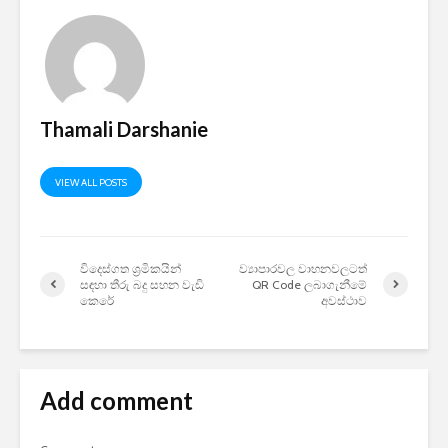
Thamali Darshanie
VIEW ALL POSTS
විදෙස්ගත ශ්‍රමිකයින්
ව්‍යාපාරවල වාහනවලටත්
සඳහා තීරු බදු සහන වැඩි
QR Code ලබාගැනීමේ
කෙරේ
අවස්ථාව
Add comment