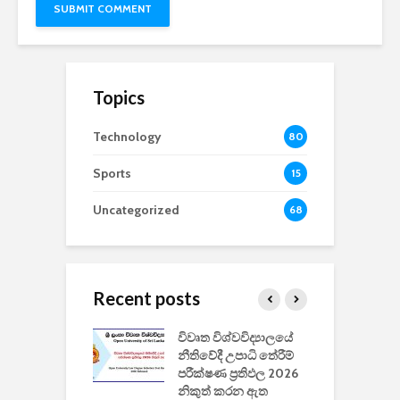
Topics
Technology
80
Sports
15
Uncategorized
68
Recent posts
වීඩියෝ සෑදීමේ
විවෘත විශ්වවිද්‍යාලයේ
ව
වසා දැමීමත් සමඟ
නීතිවේදී උපාධි තේරීම්
ප
 ඩිස්නි
පරීක්ෂණ ප්‍රතිඵල 2026
අ
කාරිත්වය අවසන්
නිකුත් කරන ඇත
ශ