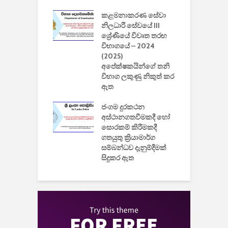
2
කළමනාකරණ සේවා
ක
වැවිලි
නිලධාරී සේවයේ III
නාකරණ
ශ්‍රේණියේ විවෘත තරඟ
H
යේ 2026/2027
විභාගයේ – 2024
න
ිසුන් ඇතුළත්
(2025)
අපේක්ෂකයින්ගේ තනි
විභාග ලකුණු නිකුත් කර
2
 සමාගමේ
ඇත
උ
් නිපදවූ ලාභම
ප
ුක් පරිගණකය
ජංගම දුරකථන
වයි
අස්ථානගතවීමකදී හෝ
සොරකම් කිරීමකදී
ගතයුතු ක්‍රියාමාර්ග
සම්බන්ධව දැනුම්දීමක්
සිදුකර ඇත