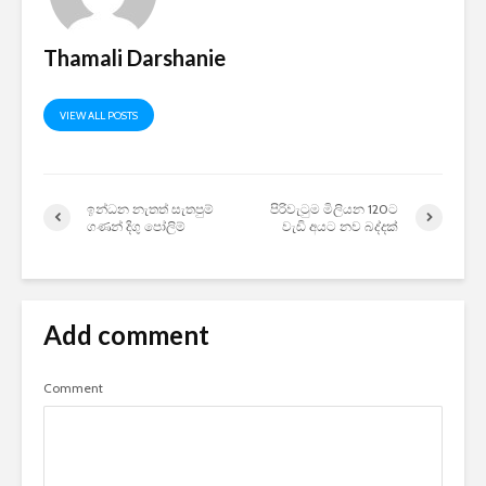
Thamali Darshanie
VIEW ALL POSTS
ඉන්ධන නැතත් සැතපුම්
පිරිවැටුම මිලියන 120ට
ගණන් දිගු පෝලිම්
වැඩි අයට නව බද්දක්
Add comment
Comment