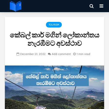
TOURISM
කේබල් කාර් මගින් ලෝකාන්තය
නැරඹීමට අවස්ථාව
December 23, 2022
Add comment
1 min read