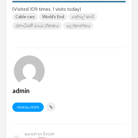
2026 යාවත්කාලීනය
තරඟකාරිත
(Visited 109 times, 1 visits today)
හඳුන්වා දීමට
උණුසුම් ව
Cable cars
World's End
කේබල් කාර්
නියමිතයි.
බැවින් Sa
සමාගම පළම
ජනාධිපති මාධ්‍ය ඒකකය
ලෝකාන්තය
නැමීමේ ද
එළිදක්වයි.
admin
VIEW ALL POSTS
ආගමන හා විගමන