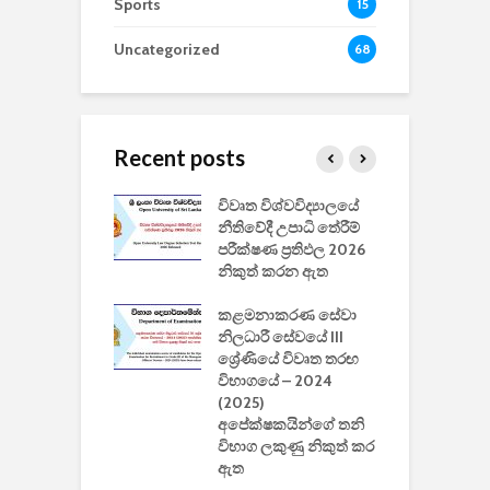
Sports
15
Uncategorized
68
Recent posts
වීඩියෝ සෑදීමේ
විවෘත විශ්වවිද්‍යාලයේ
ව
වසා දැමීමත් සමඟ
නීතිවේදී උපාධි තේරීම්
ප
 ඩිස්නි
පරීක්ෂණ ප්‍රතිඵල 2026
අ
කාරිත්වය අවසන්
නිකුත් කරන ඇත
ශ
2
කළමනාකරණ සේවා
ක
වැවිලි
නිලධාරී සේවයේ III
නාකරණ
ශ්‍රේණියේ විවෘත තරඟ
H
යේ 2026/2027
විභාගයේ – 2024
න
ිසුන් ඇතුළත්
(2025)
අපේක්ෂකයින්ගේ තනි
විභාග ලකුණු නිකුත් කර
2
 සමාගමේ
ඇත
උ