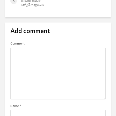
කාඩ්පත පිරිවීම
ඔන්ලයින් ක්‍රමයට
Add comment
Comment
Name
*