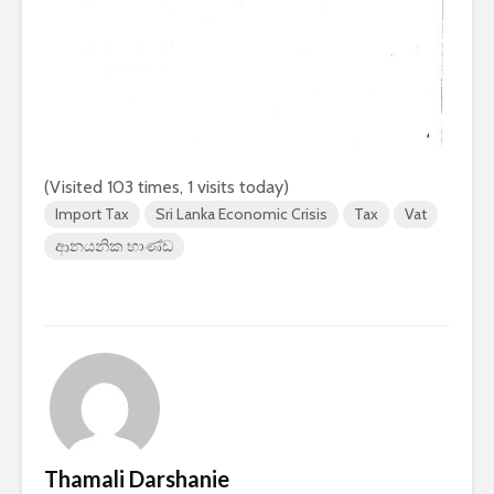
2026 යාවත්කාලීනය
තරඟකාරිත
හඳුන්වා දීමට
උණුසුම් ව
නියමිතයි.
බැවින් Sa
සමාගම පළම
නැමීමේ ද
එළිදක්වයි.
(Visited 103 times, 1 visits today)
Import Tax
Sri Lanka Economic Crisis
Tax
Vat
ආනයනික භාණ්ඩ
Thamali Darshanie