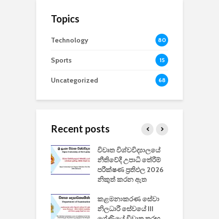
Topics
Technology
80
Sports
15
Uncategorized
68
Recent posts
වීඩියෝ සෑදීමේ
විවෘත විශ්වවිද්‍යාලයේ
ව
වසා දැමීමත් සමඟ
නීතිවේදී උපාධි තේරීම්
ප
 ඩිස්නි
පරීක්ෂණ ප්‍රතිඵල 2026
අ
කාරිත්වය අවසන්
නිකුත් කරන ඇත
ශ
2
කළමනාකරණ සේවා
ක
වැවිලි
නිලධාරී සේවයේ III
නාකරණ
ශ්‍රේණියේ විවෘත තරඟ
H