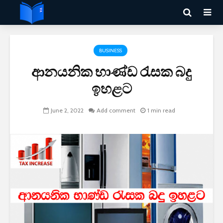
BUSINESS
ආනයනික භාණ්ඩ රැසක බදු
ඉහළට
June 2, 2022
Add comment
1 min read