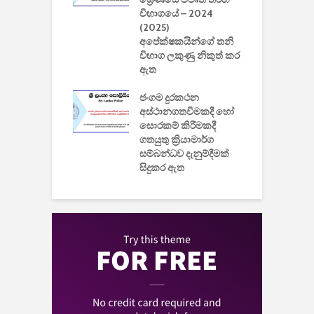
යේ 2026/2027
විභාගයේ – 2024
න
ිසුන් ඇතුළත්
(2025)
අපේක්ෂකයින්ගේ තනි
විභාග ලකුණු නිකුත් කර
2
 සමාගමේ
ඇත
උ
් නිපදවූ ලාභම
ප
ුක් පරිගණකය
ජංගම දුරකථන
වයි
අස්ථානගතවීමකදී හෝ
සොරකම් කිරීමකදී
ගතයුතු ක්‍රියාමාර්ග
සම්බන්ධව දැනුම්දීමක්
සිදුකර ඇත